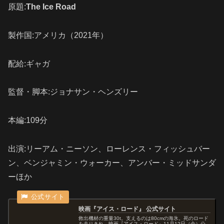
原題:
The Ice Road
製作国:アメリカ（2021年）
配給:ギャガ
監督・脚本:ジョナサン・ヘンズリー
本編:109分
出演:リーアム・ニーソン、ローレンス・フィッシュバー
ン、ベンジャミン・ウォーカー、アンバー・ミッドサンダ
ーほか
映画『アイス・ロード』 公式サイト
救出機材の重量30t。支えるのは80cmの海氷。死のロード
を走りきれ。映画『アイス・ロード』11月12日（金）公