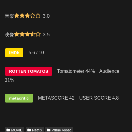
3.0
音楽
3.5
映像
5.6 / 10
IMDb
Tomatometer 44% Audience
ROTTEN TOMATOS
31%
METASCORE 42
USER SCORE 4.8
metacritic
MOVIE
Netflix
Prime Video