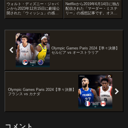
ウォルト・ディズニー・ジャパ
Netflixから2019年6月14日に独占
ンから2023年12月15日に劇場公
配信された「マーダー・ミステ
開された「ウィッシュ」の感想
リー」の感想記事です。オスス
記事です。2023年に創立100周
メ度あらすじ＆予告編ニューヨ
年を迎えるウォルト・ディズニ
ーク市警の警官とその妻は、念
ー・カンパニーの記念作品で
願だったヨーロッパ旅行へ向か
す。オススメ度あらすじ＆予告
う途中、飛行機で出会った人物
編願いが叶う魔法の王国に暮ら
から親しい身内だけが集まる
す少...
豪...
Olympic Games Paris 2024【準々決勝】
セルビア vs オーストラリア
Olympic Games Paris 2024【準々決勝】
フランス vs カナダ
コメント