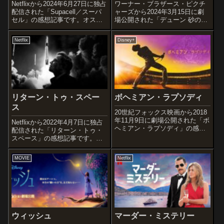
Netflixから2024年6月27日に独占
ワーナー・ブラザース・ピクチ
配信された「Supacell／スーパ
ャーズから2024年3月15日に劇
セル」の感想記事です。オスス
場公開された「デューン 砂の惑
メ度あらすじ＆予告編南ロンド
星 PART2」の感想記事です。フ
ンに暮らす平凡な5人が、それぞ
ランク・ハーバートのSF小説を
Netflix
Disney+
れにスーパーパワーを備えてい
映画化し、第94回アカデミー賞
ることに気付く。5人の力を集結
で6部門に輝いたSFアドベンチ
して愛する女性を...
ャー大作「DUNE デュ...
リターン・トゥ・スペー
ボヘミアン・ラプソディ
ス
20世紀フォックス映画から2018
年11月9日に劇場公開された「ボ
Netflixから2022年4月7日に独占
ヘミアン・ラプソディ」の感想
配信された「リターン・トゥ・
記事です。世界的人気ロックバ
スペース」の感想記事です。
ンド「クイーン」のボーカル
NASAによる有人宇宙飛行の復
で、1991年に45歳の若さでこの
活と、宇宙関連企業「スペース
MOVIE
Netflix
世を去ったフレディ・マーキュ
X」のエンジニアたちや同社の設
リーを描いた伝記作品。日本で
立者で実業家のイーロン・マス
も...
ク氏に密着したドキュメンタ
リ...
ウィッシュ
マーダー・ミステリー