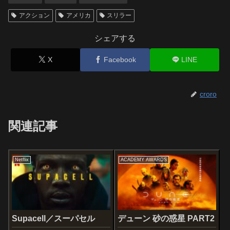
アクション
アメリカ
スリラー
シェアする
X
Facebook
LINE
croro
関連記事
Netflix
ACADEMY AWARDS
Supacell／スーパセル
デューン 砂の惑星 PART2