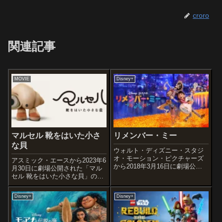
croro
関連記事
MOVIE
Disney+
マルセル 靴をはいた小さ
リメンバー・ミー
な貝
ウォルト・ディズニー・スタジ
オ・モーション・ピクチャーズ
アスミック・エースから2023年6
から2018年3月16日に劇場公開
月30日に劇場公開された「マル
された「リメンバー・ミー」の
セル 靴をはいた小さな貝」の感
感想記事です。ピクサーの長編
想記事です。新進の映像作家デ
映画としては『カーズ/クロスロ
ィーン・フライシャー・キャン
Disney+
Disney+
ード』(2017)に次ぎ『トイ・ス
プが2010年から14年にかけて
トーリー』(1995)から数え...
YouTubeで順次公開し、累計
5000万回再生を記録した...