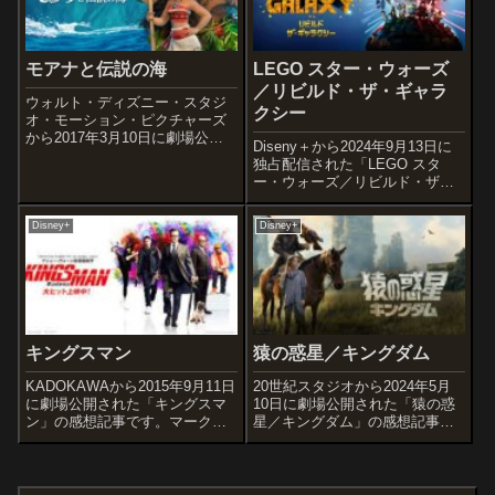
モアナと伝説の海
LEGO スター・ウォーズ
／リビルド・ザ・ギャラ
ウォルト・ディズニー・スタジ
クシー
オ・モーション・ピクチャーズ
から2017年3月10日に劇場公開
Diseny＋から2024年9月13日に
された「モアナと伝説の海」の
独占配信された「LEGO スタ
感想記事です。ウォルト・ディ
ー・ウォーズ／リビルド・ザ・
ズニー・アニメーション・スタ
ギャラクシー」の感想記事で
ジオが制作する56作目の映画で
す。オススメ度あらすじ＆予告
す。オススメ度あらすじ＆予告
Disney+
Disney+
編空間が、時間が…銀河がバラ
編かつて...
バラに...作品情報原題:Lego Star
Wars: R...
キングスマン
猿の惑星／キングダム
KADOKAWAから2015年9月11日
20世紀スタジオから2024年5月
に劇場公開された「キングスマ
10日に劇場公開された「猿の惑
ン」の感想記事です。マーク・
星／キングダム」の感想記事で
ミラーとデイヴ・ギボンズのコ
す。SF映画『猿の惑星』シリー
ミック『キングスマン:ザ・シー
ズの第10作目で、リブート版の
クレット・サービス』を原作と
第4弾。『猿の惑星: 聖戦記(グレ
した作品です。オススメ度あら
ート・ウォー)』(2017)から約300