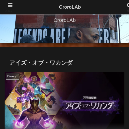
CroroLAb
メニュー
CroroLAb
アイズ・オブ・ワカンダ
Disney+