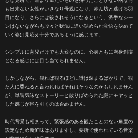
きな見所で、箸より重たいものを持ったことがない的な何
も出来ない女性がいきなり母親になり、赤ん坊と逃げる羽
目になり、さらには殺されそうになるという、派手なシー
ンはないながらも段々と状況に追い詰められ覚悟を決めて
いく姿は見応え十分であるように感じます。
シンプルに育児だけでも大変なのに、心身ともに満身創痍
となる感じには目も当てられません。
しかしながら、観れば観るほどに謎は深まるばかりで、観
た人に委ねると言われればそれはそうなのかもしれません
が、単調気味なストーリーと散りばめられた謎にモヤッと
した感じが尾を引くのは否めません。
時代背景も相まって、緊張感のある観たことのない角度の
設定なため新鮮味はありますし、要所で使われている音楽