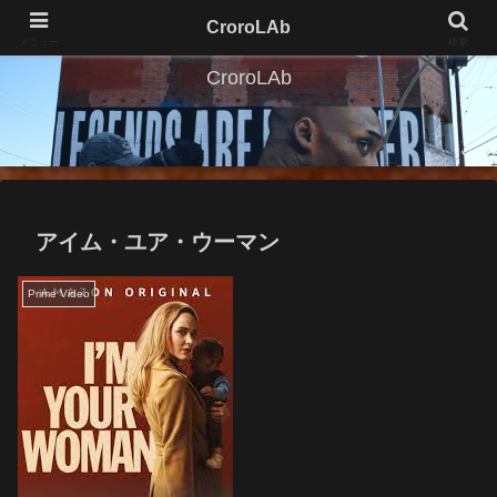
CroroLAb
メニュー
検索
CroroLAb
アイム・ユア・ウーマン
Prime Video