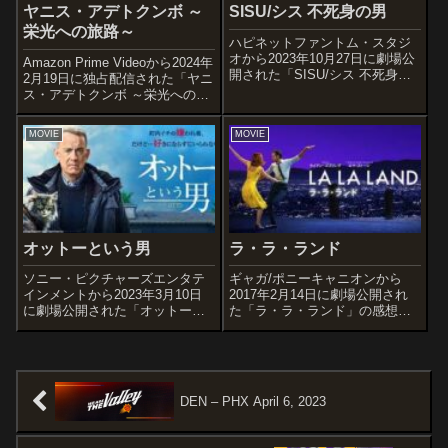
ヤニス・アデトクンボ ～
SISU/シス 不死身の男
栄光への旅路～
ハピネットファントム・スタジ
オから2023年10月27日に劇場公
Amazon Prime Videoから2024年
開された「SISU/シス 不死身の
2月19日に独占配信された「ヤニ
男」の感想記事です。オススメ
ス・アデトクンボ ～栄光への旅
度あらすじ＆予告編1944年、ソ
路～」の感想記事です。NBAの
連に侵攻されナチスドイツに国
ミルウォーキー・バックスに所
MOVIE
MOVIE
土を焼き尽くされたフィンラン
属する”ザ・グリーク・フリーク”
ド。老兵アアタミ・コルピは...
ヤニス・アデトクンボの伝記映
画です。...
オットーという男
ラ・ラ・ランド
ソニー・ピクチャーズエンタテ
ギャガ/ポニーキャニオンから
インメントから2023年3月10日
2017年2月14日に劇場公開され
に劇場公開された「オットーと
た「ラ・ラ・ランド」の感想記
いう男」の感想記事です。スウ
事です。第74回ゴールデングロ
ェーデン発のベストセラー小説
ーブ賞ではノミネートされた7部
を映画化し、第89回アカデミー
門すべてを獲得し、第70回英国
外国語映画賞ノミネートされた
アカデミー賞では11部門でノミ
「幸せなひとりぼっち」をト
ネートを受け、6部門を受賞。
DEN – PHX April 6, 2023
ム・ハンク...
...