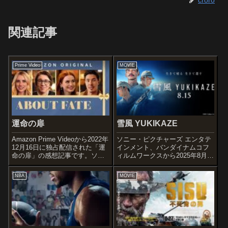
croro
関連記事
Prime Video
MOVIE
運命の扉
雪風 YUKIKAZE
Amazon Prime Videoから2022年
ソニー・ピクチャーズ エンタテ
12月16日に独占配信された「運
インメント、バンダイナムコフ
命の扉」の感想記事です。ソ連
ィルムワークスから2025年8月
の映画『運命の皮肉』(1975)の
15日に劇場公開された「雪風
リメイク作品です。オススメ度
YUKIKAZE」の感想記事です。
NBA
MOVIE
あらすじ＆予告編愛を信じなが
オススメ度あらすじ＆予告編
ら、その本当の意味をわかって
1942年6月、ミッドウェー島沖。
いない２人が...
沈没目前の巡洋艦「三隈」に...