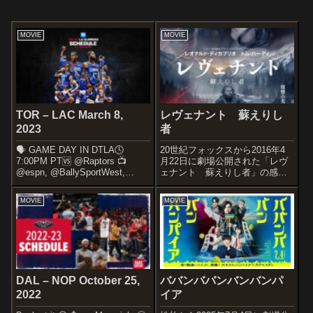
MOVIE
MOVIE
TOR – LAC March 8,
レヴェナント 蘇えりし
2023
者
🗣️ GAME DAY IN DTLA🕓
20世紀フォックスから2016年4
7:00PM PT🆚 @Raptors 📺
月22日に劇場公開された「レヴ
@espn, @BallySportWest,
ェナント 蘇えりし者」の感想
@Clipper_Vision 📻
記事です。アレハンドロ・ゴン
@AM570LASports,
サレス・イニャリトゥは2度目の
MOVIE
MOVIE
@TuLigaRadio pic.tw...
アカデミー監督賞、レオナル
ド・ディカプリオは5度目のノミ
ネートにして初のアカデミー主
演男優...
DAL – NOP October 25,
ババンババンバンバンパ
2022
イア