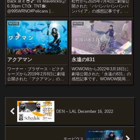
Back at it 😎🏀: vs Mavericks🕡:
松竹から2025年7月4日に劇場公
6:30pm CT📺: TNT📻:
開された「ババンババンバンバ
@995WRNO#Pelicans |
ンパイア」の感想記事です。奥
@SmoothieKing
嶋ひろまさによる人気同名漫画
pic.twitter.com/KOiCRO16dw—
の実写映画化作品。オススメ度
MOVIE
MOVIE
New Orlean...
あらすじ＆予告編銭湯に住み込
みで働く美青年・森蘭丸。 そ
の正体は450歳のバンパイアで、
現在は...
アクアマン
永遠の831
ワーナー・ブラザース・ピクチ
WOWOWから2022年3月18日に
ャーズから2019年2月8日に劇場
劇場公開された「永遠の831」の
公開された「アクアマン」の感
感想記事です。WOWOW開局30
想記事です。DCコミックスの同
周年記念作品として、2022年1月
名のスーパーヒーローをベース
30日にWOWOWプライム、
にした実写映像化で、「DCエク
WOWOWオンデマンドで放送、
ステンデッド・ユニバース」
配信されたアニメの劇場公開作
(DCEU)の6作目の作品です。オ
品です。オススメ度あ...
ス...
DEN – LAL December 16, 2022
モービウス