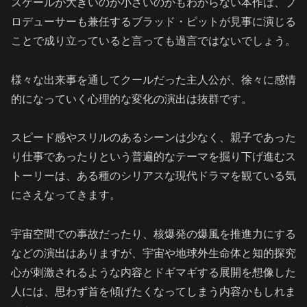
スケールが大きいのか小さいのかもわからない本作は、プ
ロデューサーも兼任するブラッド・ピットが見事に演じる
ことで成り立っていると言っても過言ではないでしょう。
様々な出来事を通してクールだった主人公が、徐々に感情
的になっていく心理的な変化の演出は抜群です。
スピード感やスリルのあるシーンは少なく、
親子であった
り仕事であったりという普遍的なテーマを掘り下げ進むス
トーリーは、ある種のシリアスな現代ドラマを観ている気
にさえなってきます。
宇宙空間での事故だったり、核爆発の爆風を推進力にする
などの演出はありますが、宇宙や地球外生命体と知的探究
心が刺激されるような内容とドギマギする展開を想像した
人には、思わず首を傾げたくなってしまう内容かもしれま