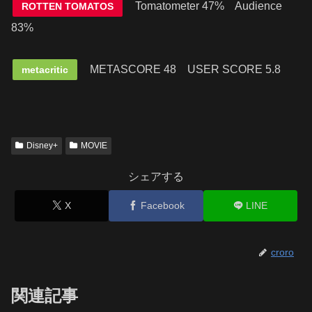
Tomatometer 47% Audience
ROTTEN TOMATOS
83%
METASCORE 48
USER SCORE 5.8
metacritic
Disney+
MOVIE
シェアする
X
Facebook
LINE
croro
関連記事