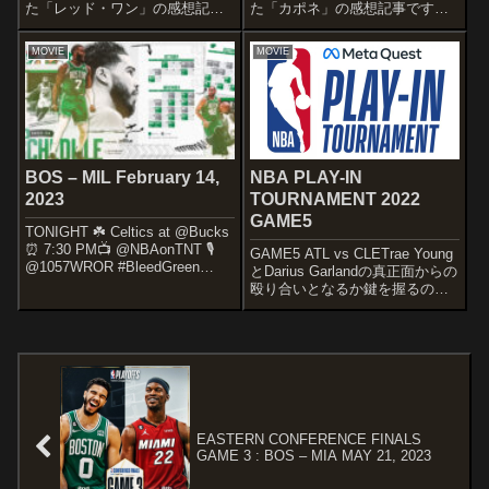
た「レッド・ワン」の感想記事
た「カポネ」の感想記事です。
です。オススメ度あらすじ＆予
史上最も有名なギャングスタ
告編クリスマス・イブの前夜、
ー”アル・カポネ”の、その知られ
MOVIE
MOVIE
コードネーム「レッド・ワン」
ざる最晩年を映画化した伝記作
ことサンタクロースが何者かに
品です。オススメ度あらすじ＆
誘拐された。サンタクロース護
予告編1940年代半ば、長い服役
衛隊長のカ...
生活を...
BOS – MIL February 14,
NBA PLAY-IN
2023
TOURNAMENT 2022
GAME5
TONIGHT ☘️ Celtics at @Bucks
⏰ 7:30 PM📺 @NBAonTNT 🎙️
GAME5 ATL vs CLETrae Young
@1057WROR #BleedGreen
とDarius Garlandの真正面からの
pic.twitter.com/YktpEQkbTt—
殴り合いとなるか鍵を握るのは
Boston Celtics (@...
ATLは全開本領発揮できなかっ
たYoung、安定感がありながら
自ら流れも引き寄せられるCAVS
の2nd Unitとい...
EASTERN CONFERENCE FINALS
GAME 3 : BOS – MIA MAY 21, 2023