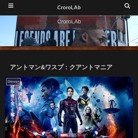
CroroLAb
メニュー
検索
CroroLAb
アントマン&ワスプ : クアントマニア
Disney+