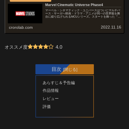
Marvel Cinematic Universe Phase4
マーベル・シネマティック・ユニバースはついにマルチバ
ース・サーガへ映画・ドラマ・アニメが同一の世界観を舞
台に繰り広げられるMCUシリーズ。スタートを飾った『ア
イアンマン』(2008)に始まる「フェーズ1」、『アイアン
マン 3』(2013)か...
2022.11.16
crorolab.com
4.0
オススメ度
目次
あらすじ＆予告編
作品情報
レビュー
評価