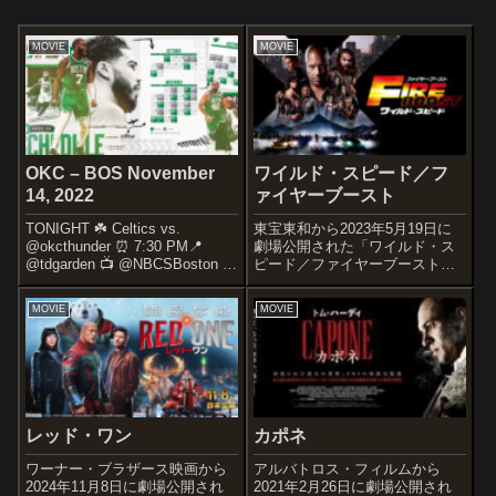
MOVIE
MOVIE
OKC – BOS November
ワイルド・スピード／フ
14, 2022
ァイヤーブースト
TONIGHT ☘️ Celtics vs.
東宝東和から2023年5月19日に
@okcthunder ⏰ 7:30 PM📍
劇場公開された「ワイルド・ス
@tdgarden 📺 @NBCSBoston &
ピード／ファイヤーブースト」
@NBATV 🎙️ @985TheSportsHub
の感想記事です。『ワイルド・
Small Business of the...
スピードシリーズ』の第10作目
MOVIE
MOVIE
となる作品です。オススメ度あ
らすじ＆予告編パートナーのレ
ティと息子ブライアンと3人で静
かに暮...
レッド・ワン
カポネ
ワーナー・ブラザース映画から
アルバトロス・フィルムから
2024年11月8日に劇場公開され
2021年2月26日に劇場公開され