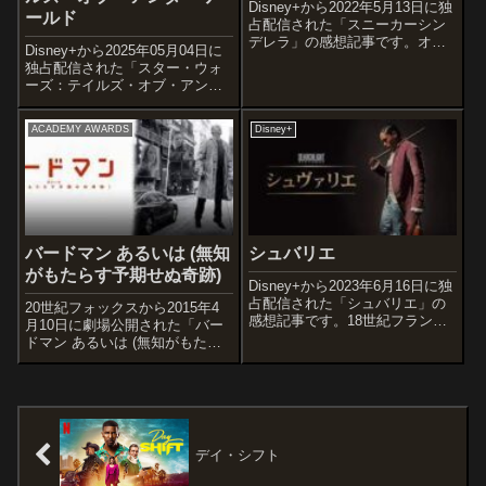
Disney+から2022年5月13日に独
ールド
占配信された「スニーカーシン
デレラ」の感想記事です。オス
Disney+から2025年05月04日に
スメ度あらすじ＆予告編エル
独占配信された「スター・ウォ
は、亡き母が遺した靴屋で、意
ーズ：テイルズ・オブ・アンダ
地悪な継父と義理の兄弟たちと
ーワールド」の感想記事です。
ともに、その才能を隠しなが
「テイルズ・オブ・ジェダイ」
ら、ストックボーイとして雑用
ACADEMY AWARDS
Disney+
(2022)、「テイルズ・オブ・エ
業務を...
ンパイア」(2024)に続く短編ア
ニメシリーズ第3弾...
バードマン あるいは (無知
シュバリエ
がもたらす予期せぬ奇跡)
Disney+から2023年6月16日に独
占配信された「シュバリエ」の
20世紀フォックスから2015年4
感想記事です。18世紀フランス
月10日に劇場公開された「バー
に実在したバイオリン奏者・作
ドマン あるいは (無知がもたら
曲家で、マリー・アントワネッ
す予期せぬ奇跡)」の感想記事で
トの宮廷を揺るがしたジョゼ
す。第87回アカデミー賞で同年
フ・ブローニュ・シュバリエ・
度最多タイの9部門でノミネート
ド・サン＝ジョルジュの波乱万
され、作品賞、監督賞を含む4部
丈...
門を受賞した作品です。オ...
デイ・シフト