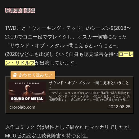
超豪華俳優陣
TWDこと「ウォーキング・デッド」のシーズン9(2018〜
2019)でコニー役でブレイクし、オスカー候補になった
「サウンド・オブ・メタル ~聞こえるということ~」
(2020)などにも出演していて自身も聴覚障害を持つ
ローレ
ン・リドルフ
が出演しています。
サウンド・オブ・メタル ~聞こえるということ
~
アマゾン・スタジオズから2020年12月4日に独占配信され
た「サウンド・オブ・メタル ~聞こえるということ~」の
感想記事です。第93回アカデミー賞で作品賞を含む6部門
にノミネートされ、編集賞と音響賞を受賞した作品です。
2022.08.25
crorolab.com
なお、本作にはローレン...
原作コミックでは男性として描かれたマッカリでしたが、
MCU版の設定は聴覚障害を持つ女性。