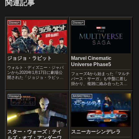
関連記事
Disney+
Disney+
ジョジョ・ラビット
Marvel Cinematic
Universe Phase5
ウォルト・ディズニー・ジャパ
ンから2020年1月17日に劇場公
フェーズ4から始まった「マルチ
開された「ジョジョ・ラビッ
バース・サーガ」も中盤に差し
ト」の感想記事です。クリステ
掛かり、複雑に絡み合ったスト
ィン・ルーネンズの『Caging
ーリー展開は大きな岐路に！！
Skies』を原作にした、第二次世
MCUファンとDisney＋会員以外
Disney+
BASKETBALL
界大戦中を舞台としたコメディ
を完全に置いてけぼりにしなが
作品です。第92回アカデミー...
らも突き進んでいますw以下、フ
ェーズ5の感想記事一覧です。
『ア...
スター・ウォーズ：テイ
スニーカーシンデレラ
ルズ・オブ・アンダーワ