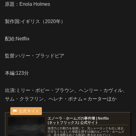
原題：Enola Holmes
製作国:イギリス（2020年）
配給:Netflix
監督:ハリー・ブラッドビア
本編:123分
出演:ミリー・ボビー・ブラウン、ヘンリー・カヴィル、
サム・クラフリン、ヘレナ・ボナム＝カーターほか
エノーラ・ホームズの事件簿 | Netflix
( ネ ッ ト フ リ ッ ク ス ) 公 式サ イ ト
推理力と行動力を発揮して、兄シャーロックを出し抜き、
行方をくらました母親を捜す16歳のエノーラ・ホームズ
は、若き侯爵をめぐる陰謀に巻き込まれていく。