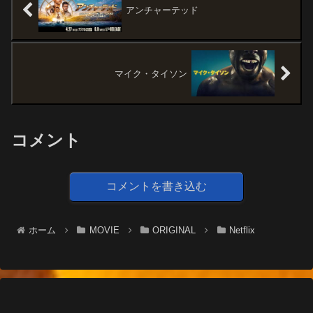
題:T...
アンチャーテッド
マイク・タイソン
コメント
コメントを書き込む
ホーム
MOVIE
ORIGINAL
Netflix