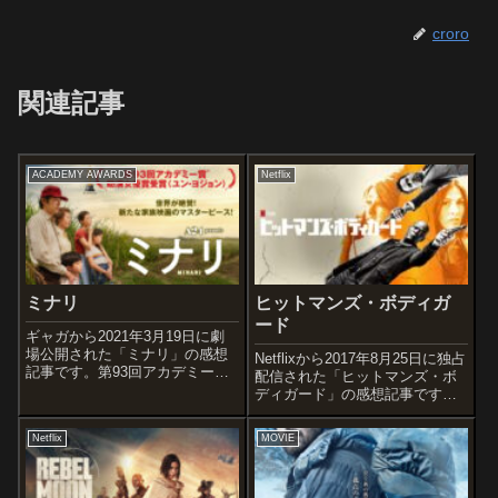
croro
関連記事
ACADEMY AWARDS
Netflix
ミナリ
ヒットマンズ・ボディガ
ード
ギャガから2021年3月19日に劇
場公開された「ミナリ」の感想
Netflixから2017年8月25日に独占
記事です。第93回アカデミー賞
配信された「ヒットマンズ・ボ
ではユン・ヨジョンが韓国出身
ディガード」の感想記事です。
の俳優として史上初、アジア人
オススメ度あらすじ＆予告編腕
としては1957年の映画『サヨナ
利きのボディガードのマイケル
Netflix
MOVIE
ラ』のナンシー梅木以来、63年
が護衛することになったのは、
ぶり2人目となる助演女優賞を
長年にわたって敵対してきた悪
受...
名高い殺し屋ダリウス...二...