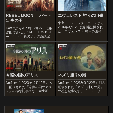
REBEL MOON — パート
エヴェレスト 神々の山嶺
1: 炎の子
東宝、アスミック・エースから
2016年3月12日に劇場公開され
Netflixから2023年12月22日に独
た「エヴェレスト 神々の山嶺」
占配信された「REBEL MOON
の感想記事です。第11回柴田錬
— パート1: 炎の子」の感想記事
三郎賞を受賞した夢枕獏による
です。「アーミー・オブ・ザ・
小説「神々の山嶺」を実写映像
デッド」「ジャスティス・リー
Netflix
Netflix
化した作品です。オススメ度あ
グ」のザック・スナイダーが構
らすじ＆予告編ヒマラヤ山脈を
想20年以上を擁し遂に完成させ
望むネ...
たSFスペク...
今際の国のアリス
ネズミ捕りの男
Netflixから2020年12月10日に独
Netflixから2023年9月29日に独占
占配信された「今際の国のアリ
配信された「ネズミ捕りの男」
ス」の感想記事です。麻生羽呂
の感想記事です。「チャーリー
による漫画を原作とした実写化
とチョコレート工場」で知られ
ドラマで、シーズン2が2022年
るイギリスの児童文学作家ロア
12月配信開始予定となっている
ルド・ダールの著作「ネズミ捕
大ヒット作です。オススメ度あ
りの男」を原作とした作品で
らすじ＆予告編いきなり...
す。オススメ度作品情報原