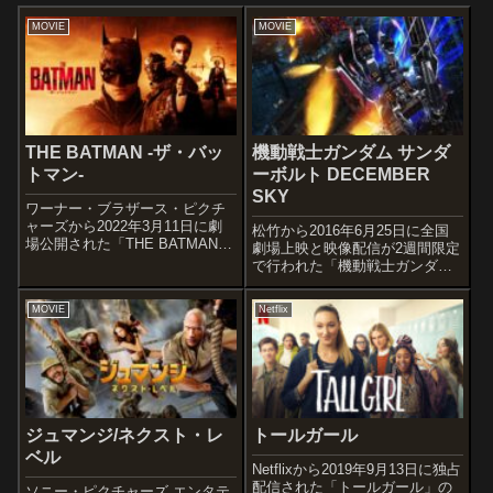
MOVIE
MOVIE
THE BATMAN -ザ・バッ
機動戦士ガンダム サンダ
トマン-
ーボルト DECEMBER
SKY
ワーナー・ブラザース・ピクチ
ャーズから2022年3月11日に劇
松竹から2016年6月25日に全国
場公開された「THE BATMAN -
劇場上映と映像配信が2週間限定
ザ・バットマン-」の感想記事で
で行われた「機動戦士ガンダム
す。DCコミックスの大人気キャ
サンダーボルト DECEMBER
ラクター「バットマン」を主人
SKY」の感想記事です。「機動
MOVIE
Netflix
公としたスーパーヒーロー映画
戦士ガンダム」と同じ宇宙世紀
です。既に2つの続編が計...
0079年を時代背景に、太田垣康
男が描いた漫画「機動戦...
ジュマンジ/ネクスト・レ
トールガール
ベル
Netflixから2019年9月13日に独占
配信された「トールガール」の
ソニー・ピクチャーズ エンタテ