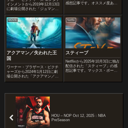
感想記事です。オススメ度あら
インメントから2019年12月13日
すじ＆予告編187センチの高身長
に劇場公開された「ジュマンジ/
に悩み、目立たないようにいつ
ネクスト・レベル」の感想記事
も背筋を丸めているジョディ。
です。大ヒットを記録したアド
MOVIE
Netflix
交換留学生に恋したことをきっ
ベンチャー「ジュマンジ ウェ
かけにコンプレックスを克...
ルカム・トゥ・ジャングル」
(2017)の続編で「ジュマンジ」...
アクアマン／失われた王
スティーブ
国
Netflixから2025年10月3日に独占
配信された「スティーブ」の感
ワーナー・ブラザース・ピクチ
想記事です。マックス・ポータ
ャーズから2024年1月12日に劇
ーの2023年の中編小説『シャ
場公開された「アクアマン／失
イ』を原作とした作品です。オ
われた王国」の感想記事です。
ススメ度あらすじ＆予告編非行
DCコミックスの同名のスーパー
少年に更生する最後の機会を与
ヒーローをベースにした『アク
える学校の校長は、生徒たち...
アマン』(2018)の続編であり、
「DCエクステンデッド・ユニ
バ...
HOU – NOP Oct 12, 2025：NBA
PreSeason