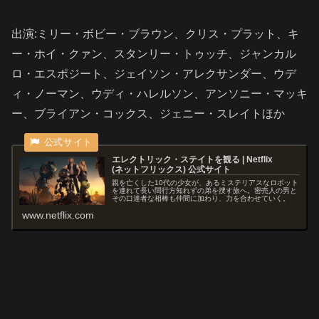
出演:
ミリー・ボビー・ブラウン、
クリス・プラット、
キ
ー・ホイ・クァン、
スタンリー・トゥッチ、
ジャンカル
ロ・エスポジート、
ジェイソン・アレクサンダー、
ウデ
ィ・ノーマン、
ウディ・ハレルソン、
アンソニー・マッキ
ー、
ブライアン・コックス、
ジェニー・スレイト
ほか
エレクトリック・ステイト を観 る | Netflix
( ネ ッ ト フ リ ッ ク ス ) 公 式サ イ ト
親を亡くした10代の少女が、あるミステリアスなロボット
を連れて長い間行方知れずの弟を捜す旅へ。密売人の男と
その口達者な相棒も仲間に加わり、力を合わせていく。
www.netflix.com