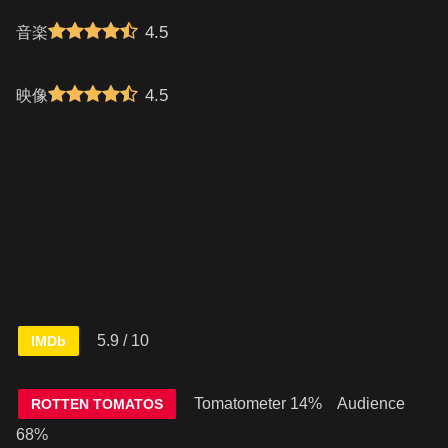
4.5
音楽
4.5
映像
5.9 / 10
IMDb
Tomatometer 14% Audience
ROTTEN TOMATOS
68%