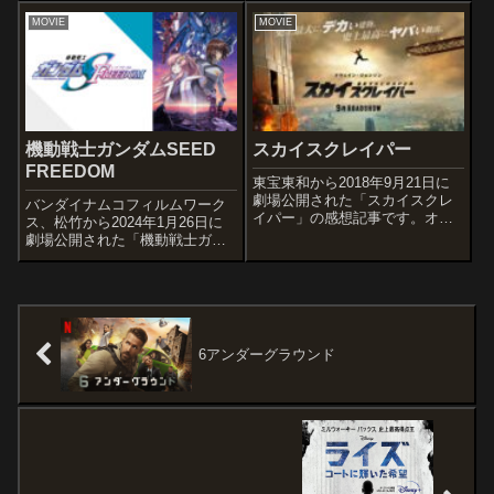
しても継承される『大相撲』を
物理学者・湯川学が難事件を鮮
MOVIE
MOVIE
題材とした作品です。オススメ
やかに解決していく姿を描く大
度あらすじ＆予告編体は屈強だ
ヒット作「ガリレオ」シリーズ
が、投げやりな性格の...
の劇場版第3作。オススメ度あら
すじ＆予...
機動戦士ガンダムSEED
スカイスクレイパー
FREEDOM
東宝東和から2018年9月21日に
劇場公開された「スカイスクレ
バンダイナムコフィルムワーク
イパー」の感想記事です。オス
ス、松竹から2024年1月26日に
スメ度あらすじ＆予告編かつて
劇場公開された「機動戦士ガン
FBIの人質救出部隊のリーダーと
ダムSEED FREEDOM」の感想
して活躍していたウィルは、あ
記事です。『機動戦士ガンダム
る事件で左脚が義足になる大怪
SEED』を初めとするコズミッ
我を負い辞職するが、それから
ク・イラ (C.E.) 年代を舞台にし
10年...
た作品であり、『機...
6アンダーグラウンド