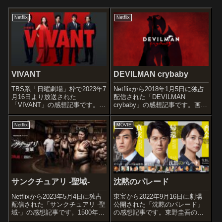
Netflix
Netflix
VIVANT
DEVILMAN crybaby
TBS系「日曜劇場」枠で2023年7
Netflixから2018年1月5日に独占
月16日より放送された
配信された「DEVILMAN
「VIVANT」の感想記事です。
crybaby」の感想記事です。画業
『半沢直樹』などで演出を務め
50周年を記念し、永井豪の代表
た福澤克雄が原作を手掛けるオ
作である『デビルマン』が再び
Netflix
MOVIE
リジナルドラマで、同主演を務
アニメーション作品として蘇り
めた堺雅人を起用した作品で
ました。オススメ度あらすじ＆
す。オススメ度あらすじ＆予告
予告編泣き虫の高校...
編大手商社「...
サンクチュアリ -聖域-
沈黙のパレード
Netflixから2023年5月4日に独占
東宝から2022年9月16日に劇場
配信された「サンクチュアリ -聖
公開された「沈黙のパレード」
域-」の感想記事です。1500年以
の感想記事です。東野圭吾のベ
上もの伝統ある文化で、神事と
ストセラー小説を原作に、天才