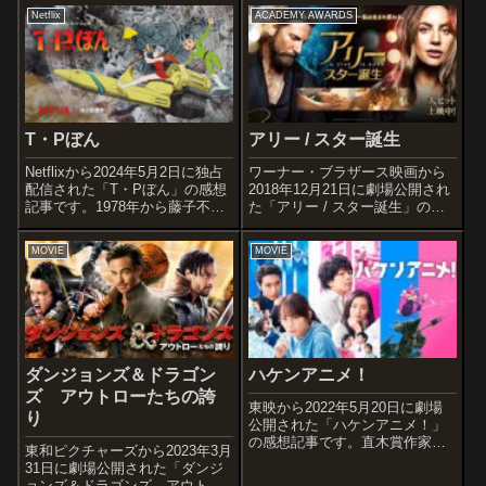
スメ度あらすじ＆予告編世は大
す。主役級アクション俳優が多
Netflix
ACADEMY AWARDS
海賊時代――。偉大なる海賊・
数出演するアンサンブル作品
赤髪のシャンクスに憧...
『エクスペンダブルズ』シリー
ズの第三作目となる作品です。
オススメ度あ...
T・Pぼん
アリー / スター誕生
Netflixから2024年5月2日に独占
ワーナー・ブラザース映画から
配信された「T・Pぼん」の感想
2018年12月21日に劇場公開され
記事です。1978年から藤子不二
た「アリー / スター誕生」の感
雄名義で発表された日本のSF漫
想記事です。監督・主演を務め
画作品で、藤本弘(のちの藤子・
たブラッドリー・クーパーの初
MOVIE
MOVIE
F・不二雄)による単独執筆作で
監督作品で、『スタア誕生(A
1989年にテレビアニメ特番が放
Star Is Born)』(1937)の1954年
送された作品の...
版、1...
ダンジョンズ＆ドラゴン
ハケンアニメ！
ズ アウトローたちの誇
東映から2022年5月20日に劇場
り
公開された「ハケンアニメ！」
の感想記事です。直木賞作家・
東和ピクチャーズから2023年3月
辻村深月がアニメ業界で奮闘す
31日に劇場公開された「ダンジ
る人々の姿を描いた小説「ハケ
ョンズ＆ドラゴンズ アウトロ