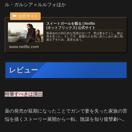
ル・ガルシア＝ルルフォほか
スイートガール を観 る | Netflix
( ネ ッ ト フ リ ッ ク ス ) 公 式サ イ ト
製薬会社の利己的な思惑のせいで、男は妻を亡くし、娘は
母を失った。そして今、最愛の人を死に至らしめた者に制
裁を下すため、真実を追う。
www.netflix.com
レビュー
特筆すべきは演出
薬の発売が延期になったことでガンで妻を失った家族の苦
悩を描くストーリー展開から一転、陰謀を知り復讐劇へ。