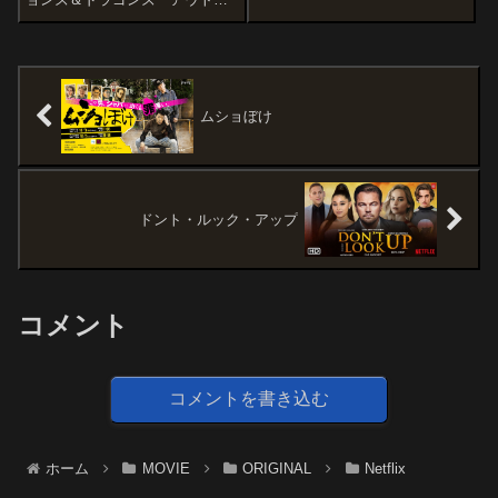
ンアニメ！」を原作とした実写
ーたちの誇り」の感想記事で
映像化作品です。オススメ度あ
す。1974年にテーブルトーク
らすじ＆予告編地方公務員から
RPGとして発売され、世界初の
アニメ業界...
ロールプレイングゲームとして
も知られる「ダンジョンズ＆ド
ラゴン...
ムショぼけ
ドント・ルック・アップ
コメント
コメントを書き込む
ホーム
MOVIE
ORIGINAL
Netflix