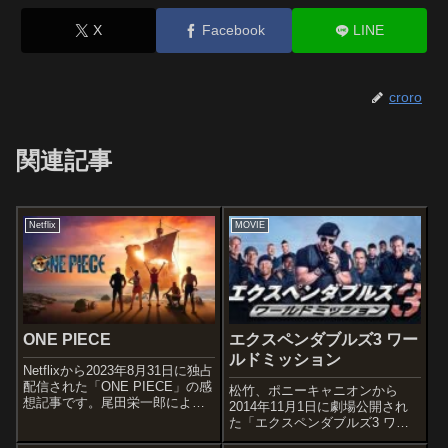
X
Facebook
LINE
croro
関連記事
Netflix
MOVIE
ONE PIECE
エクスペンダブルズ3 ワー
ルドミッション
Netflixから2023年8月31日に独占
配信された「ONE PIECE」の感
松竹、ポニーキャニオンから
想記事です。尾田栄一郎による
2014年11月1日に劇場公開され
同名国民的人気漫画のハリウッ
た「エクスペンダブルズ3 ワー
ド実写ドラマ化作品です。オス
ルドミッション」の感想記事で