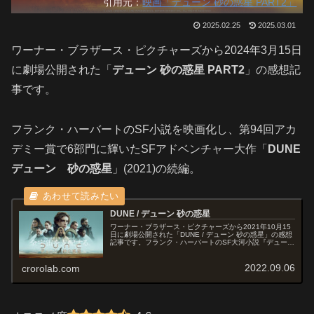
引用元：
映画「デューン 砂の惑星 PART2」
2025.02.25
2025.03.01
ワーナー・ブラザース・ピクチャーズから2024年3月15日
に劇場公開された「
デューン 砂の惑星 PART2
」の感想記
事です。
フランク・ハーバートのSF小説を映画化し、第94回アカ
デミー賞で6部門に輝いたSFアドベンチャー大作「
DUNE
デューン 砂の惑星
」(2021)の続編。
DUNE / デューン 砂の惑星
ワーナー・ブラザース・ピクチャーズから2021年10月15
日に劇場公開された「DUNE / デューン 砂の惑星」の感想
記事です。フランク・ハーバートのSF大河小説『デューン
砂の惑星』を原作とした通算5度目となる映像化作品で
す。『Dune:...
2022.09.06
crorolab.com