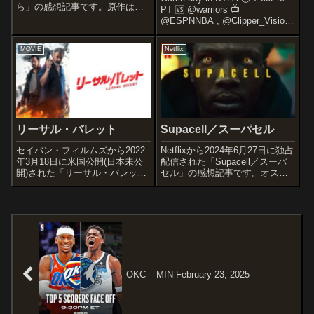
ら」の感想記事です。原作は稲
PT 🆚 @warriors 📺
葉圭昭による『恥さらし ―北
@ESPNNBA , @Clipper_Vision
海道警 悪徳刑事の告白―』オス
📻 @AM570LASports,
スメ度あらすじ＆予告編柔道の
@TuLigaRadio
MOVIE
Netflix
腕前を買われて北海道警の刑事
pic.twitter.com/uqP...
となった諸星は、先輩刑事から
「刑事は...
リーサル・バレット
Supacell／スーパセル
セイバン・フィルムズから2022
Netflixから2024年6月27日に独占
年3月18日に米国公開(日本未公
配信された「Supacell／スーパ
開)された「リーサル・バレッ
セル」の感想記事です。オスス
ト」の感想記事です。オススメ
メ度あらすじ＆予告編南ロンド
度あらすじ＆予告編１９８９
ンに暮らす平凡な5人が、それぞ
年。 パナマは軍部最高司令
れにスーパーパワーを備えてい
官、ノリエガ将軍の独裁により
ることに気付く。5人の力を集結
政治的混乱に見舞われていた。
して愛する女性を...
一方、元海兵...
OKC – MIN February 23, 2025