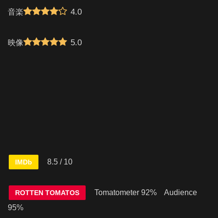
4.0
音楽
5.0
映像
8.5 / 10
IMDb
Tomatometer 92% Audience
ROTTEN TOMATOS
95%