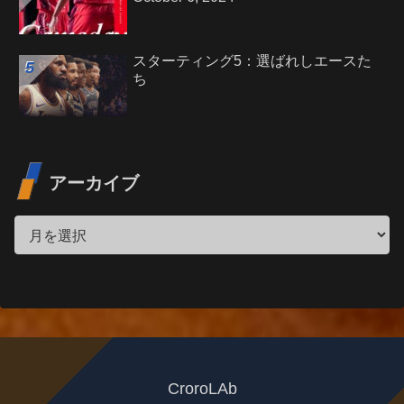
スターティング5：選ばれしエースた
ち
アーカイブ
CroroLAb