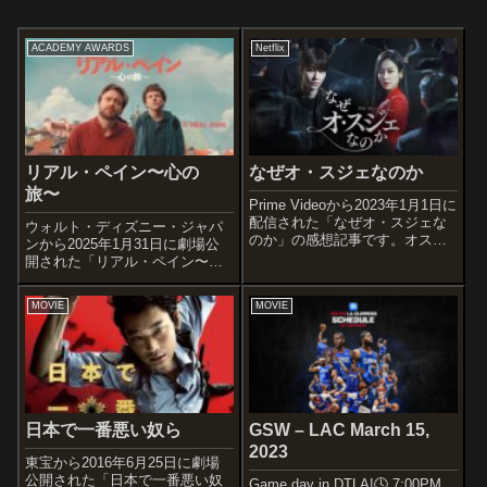
ACADEMY AWARDS
Netflix
リアル・ペイン〜心の
なぜオ・スジェなのか
旅〜
Prime Videoから2023年1月1日に
配信された「なぜオ・スジェな
ウォルト・ディズニー・ジャパ
のか」の感想記事です。オスス
ンから2025年1月31日に劇場公
メ度あらすじ＆予告編高卒なが
開された「リアル・ペイン〜心
らTKローファームのスター弁護
の旅〜」の感想記事です。第97
士であるオ・スジェ。 勝つ
回アカデミー賞で脚本賞と助演
MOVIE
MOVIE
ためには手段を選ばない冷徹な
男優賞にノミネートされ、キー
彼女は、TKの会長チェ・...
ラン・カルキンが助演男優賞を
受賞。オススメ度あらすじ＆予
告編ニュ...
日本で一番悪い奴ら
GSW – LAC March 15,
2023
東宝から2016年6月25日に劇場
公開された「日本で一番悪い奴
Game day in DTLA!🕓 7:00PM