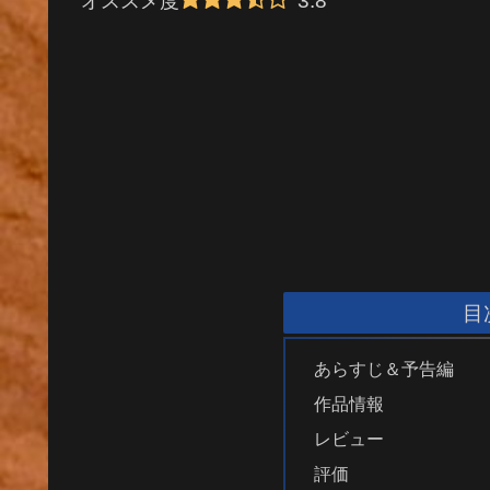
3.8
オススメ度
目
あらすじ＆予告編
作品情報
レビュー
評価