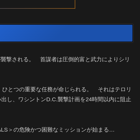
設が襲撃される。 首謀者は圧倒的富と武力によりシリ
要請、ひとつの重要な任務が命じられる。 それはテロリ
し、ワシントンD.C.襲撃計画を24時間以内に阻止
EALS＞の危険かつ困難なミッションが始まる…