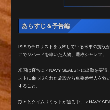
あらすじ＆予告編
ISISのテロリストを収容している米軍の施
アでジハードを率いた人物、通称シャレフ。
米国は直ちに＜NAVY SEALS＞に出勤を
ストに乗っ取られた施設から重要参考人を救い出
すること。
刻々とタイムリミットが迫る中、＜NAVY S