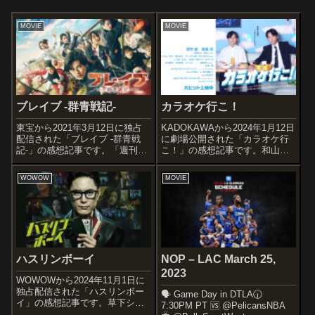
MOVIE
MOVIE
ブレイブ -群青戦記-
カラオケ行こ！
東宝から2021年3月12日に独占
KADOKAWAから2024年1月12日
配信された「ブレイブ -群青戦
に劇場公開された「カラオケ行
記-」の感想記事です。「週刊ヤ
こ！」の感想記事です。和山や
ングジャンプ」で連載された笠
まによる同名漫画の実写映像化
原真樹の「群青戦記」の実写映
作品です。オススメ度あらすじ
WOWOW
MOVIE
画化作品です。オススメ度あら
＆予告編中学校で合唱部の部長
すじ＆予告編スポーツ強豪校の
を務める岡聡実は、ある日突
高校生が突如戦国時代に放り込
然、見知らぬヤクザの成田狂児
まれ....
からカ...
ハスリンボーイ
NOP – LAC March 25,
2023
WOWOWから2024年11月1日に
独占配信された「ハスリンボー
🗣️ Game Day in DTLA🕡
イ」の感想記事です。草下シン
7:30PM PT 🆚 @PelicansNBA
ヤ原作の本田優貴による漫画を