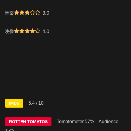
3.0
音楽
4.0
映像
5.4 / 10
IMDb
Tomatometer 57% Audience
ROTTEN TOMATOS
35%