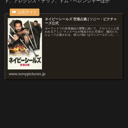
ト、アレクシス・ナップ、トム・ベレンジャーほか
ネイビーシールズ 空港占拠 | ソニー・ピクチャ
ーズ公式
ポーランドでの米軍施設の襲撃に続いて、テロリストと思
われるアミン･マンスールが移送された空港が、傭兵たち
によって占拠される。彼らの狙いはマンスールだった。特
殊部隊のジェイク･ハリスは、戦場で培ったスキルを武器
に敵に立ち向かう。大統領演説を脅...
www.sonypictures.jp