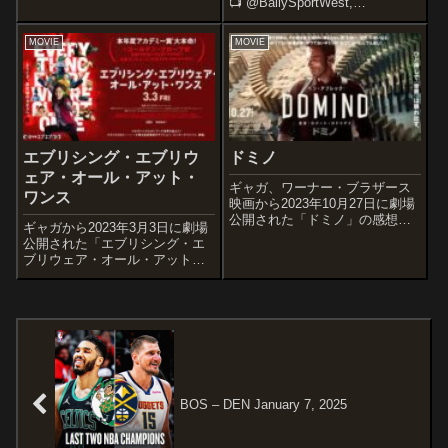
📺 @BallySportWest,
実写ドラマ化した作品です。オ
@Clipper_Vision📻
ススメ度あらすじ＆予告編大学
@AM570LASports,
MOVIE
MOVIE
生の久保田タモツには、奨学金
@TuLigaRadio pic.twitt...
５１０万円の借金があり、社会
人になる...
エブリシング・エブリウ
ドミノ
ェア・オール・アット・
ギャガ、ワーナー・ブラザース
ワンス
映画から2023年10月27日に劇場
公開された「ドミノ」の感想記
ギャガから2023年3月3日に劇場
事です。オススメ度あらすじ＆
公開された「エブリシング・エ
予告編公園で一瞬目を離した隙
ブリウェア・オール・アット・
に娘が行方不明になってしまっ
ワンス」の感想記事です。アメ
た刑事ロークは、そのことで強
リカでは2022年3月11日に開催
迫観念にかられ、カウンセリン
されたサウス・バイ・サウスウ
グを受け...
エスト映画祭のオープニングを
飾り、3月25日より公開されて
い...
BOS – DEN January 7, 2025