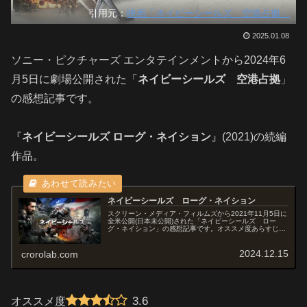
引用元：
映画「ネイビーシールズ 空港占拠」
2025.01.08
ソニー・ピクチャーズ エンタテインメントから2024年6
月5日に劇場公開された「
ネイビーシールズ 空港占拠
」
の感想記事です。
『
ネイビーシールズ ローグ・ネイション
』(2021)の続編
作品。
ネイビーシールズ ローグ・ネイション
スクリーン・メディア・フィルムズから2021年11月5日に
全米公開(日本未公開)された「ネイビーシールズ ロー
グ・ネイション」の感想記事です。オススメ度あらすじ＆
予告編ISISのテロリストを収容している米軍の施設が襲撃
される。 首謀者は圧倒...
2024.12.15
crorolab.com
3.6
オススメ度