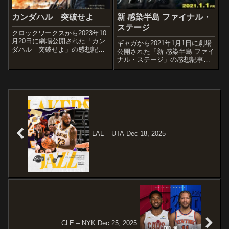
カンダハル 突破せよ
新 感染半島 ファイナル・
ステージ
クロックワークスから2023年10
月20日に劇場公開された「カン
ギャガから2021年1月1日に劇場
ダハル 突破せよ」の感想記事
公開された「新 感染半島 ファイ
です。アメリカ国防情報局の職
ナル・ステージ」の感想記事で
員ミッチェル・ラフォーチュン
す。韓国で大ヒットを記録し、
がアフガニスタン赴任時に体験
日本でも話題を呼んだゾンビパ
した実話をベースに描いたアク
ニックアクション『新 感染 ファ
ション作品。オススメ度あらす
イナル・エクスプレス』(2016)
じ＆予告...
の4年後を舞台としたポス...
LAL – UTA Dec 18, 2025
CLE – NYK Dec 25, 2025