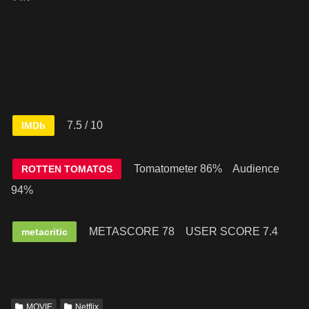
7.5 / 10
IMDb
Tomatometer 86% Audience
ROTTEN TOMATOS
94%
METASCORE 78
USER SCORE 7.4
metacritic
MOVIE
Netflix