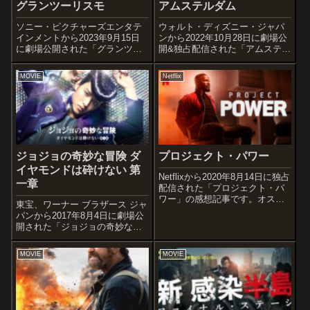
グランツーリスモ
アムステルダム
ソニー・ピクチャーズエンタテ
ウォルト・ディズニー・ジャパ
インメントから2023年9月15日
ンから2022年10月28日に劇場公
に劇場公開された「グランツー
開&独占配信された「アムステル
リスモ」の感想記事です。世界
ダム」の感想記事です。1933年
的人気を誇る日本発のゲーム
に発覚した政治陰謀事件「ビジ
MOVIE
Netflix
「グランツーリスモ」から生ま
ネス・プロット」を題材に医
れた実話をハリウッドで実写映
師、看護師、弁護士の3人の友人
画化した作品です。オススメ度
がアメリカ軍将軍の殺害事件に
あらすじ＆予...
端...
ジョジョの奇妙な冒険 ダ
プロジェクト・パワー
イヤモンドは砕けない 第
Netflixから2020年8月14日に独占
一章
配信された「プロジェクト・パ
ワー」の感想記事です。オスス
東宝、ワーナー ブラザース ジャ
メ度あらすじ＆予告編5分間のス
パンから2017年8月4日に劇場公
ーパーパワー。薬を飲むことで
開された「ジョジョの奇妙な冒
発揮できるそのパワーを悪用す
険 ダイヤモンドは砕けない 第一
る輩たちにより街は犯罪で溢れ
章」の感想記事です。荒木飛呂
るが、地元の刑事現地、密売...
MOVIE
MOVIE
彦の大人気漫画『ジョジョの奇
妙な冒険』の第4部の実写映像化
で、東宝とワーナー ブラザー...