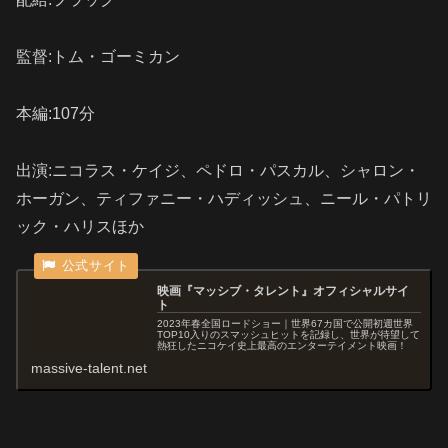
監督:トム・ゴーミカン
本編:107分
出演:ニコラス・ケイジ、ペドロ・パスカル、
シャロン・
ホーガン、
ティファニー・ハディッシュ、
ニール・パトリ
ック・ハリスほか
映画『マッシブ・タレント』オフィシャルサイ
ト
2023年春全国ロードショー｜世界67カ国で公開初週世界
TOP10入りのスマッシュヒットを記録し、世界が待望して
熱狂したニコケイ史上最高のエンターテイメント映画！
massive-talent.net