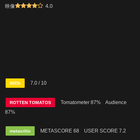
4.0
映像
7.0
/ 10
IMDb
Tomatometer 87% Audience
ROTTEN TOMATOS
87%
METASCORE 68
USER SCORE 7.2
metacritic