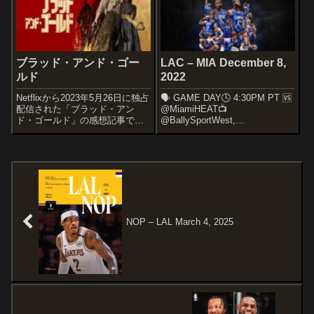
政治的混乱に見舞われていた。
一方、元海兵...
ブラッド・アンド・ゴー
LAC – MIA December 8,
ルド
2022
Netflixから2023年5月26日に独占
🗣️ GAME DAY🕓 4:30PM PT 🆚
配信された「ブラッド・アン
@MiamiHEAT📺
ド・ゴールド」の感想記事で
@BallySportWest,
す。オススメ度あらすじ＆予告
@Clipper_Vision 📻
編第二次世界大戦末期、隠され
@AM570LASports,
た金塊を血眼になって探すナチ
@TuLigaRadio
ス親衛隊を相手に、ドイツ軍脱
pic.twitter.com/cW3...
走兵と若い女性が図らずも凄惨
な戦...
NOP – LAL March 4, 2025