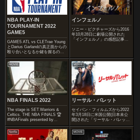
NBA PLAY-IN
インフェルノ
TOURNAMENT 2022
ソニー・ピクチャーズから2016
GAME5
年10月28日に劇場公開された
「インフェルノ」の感想記事で
GAME5 ATL vs CLETrae Young
す。人気作家ダン・ブラウンの
とDarius Garlandの真正面からの
ベストセラー小説を映画化した
殴り合いとなるか鍵を握るのは
『ダ・ヴィンチ・コード』シリ
ATLは全開本領発揮できなかっ
ーズの第3弾です。オススメ度あ
たYoung、安定感がありながら
らすじ＆予告編これまで数々の
MOVIE
MOVIE
自ら流れも引き寄せられるCAVS
歴史や名...
の2nd Unitとい...
NBA FINALS 2022
リーサル・バレット
The stage is SET.Warriors &
セイバン・フィルムズから2022
Celtics. THE NBA FINALS 🏆
年3月18日に米国公開(日本未公
#NBAFinals presented by
開)された「リーサル・バレッ
@YouTubeTV
ト」の感想記事です。オススメ
pic.twitter.com/nZbDcOW377—
度あらすじ＆予告編１９８９
Netflix
MOVIE
NBA ...
年。 パナマは軍部最高司令
官、ノリエガ将軍の独裁により