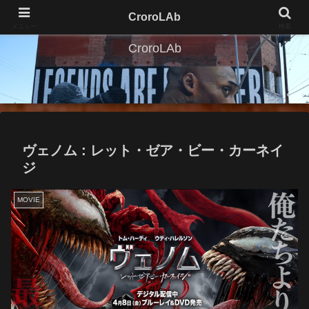
CroroLAb
メニュー
検索
CroroLAb
ヴェノム : レット・ゼア・ビー・カーネイ
ジ
MOVIE