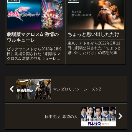
Disney+
MOVIE
あらすじ＆予告編不幸続きの
の第4作目となる作品です。オス
男・ミッキーはこの境遇から脱
スメ度あらすじ＆予告編もし世
する...
界がまだ仮想世界マトリックス
に支...
劇場版マクロスΔ 激情の
ちょっと思い出しただけ
ワルキューレ
東京テアトルから2022年2月11
日に劇場公開された「ちょっと
ビックウエストから2018年2月9
思い出しただけ」の感想記事で
日に劇場公開された「劇場版マ
す。第34回東京国際映画祭で観
クロスΔ 激情のワルキューレ」
客賞を受賞した作品です。オス
の感想記事です。歌と恋とロボ
スメ度あらすじ＆予告編2021年7
ットアクションを織り交ぜて描
月26日、この日34回目の誕生日
く人気SFアニメ「マクロス」シ
を迎えた佐伯照生は、朝起き...
リーズの一作として、2016年4～
9月に放送されたテレビアニメ...
マンダロリアン シーズン2
日本沈没 -希望の人-