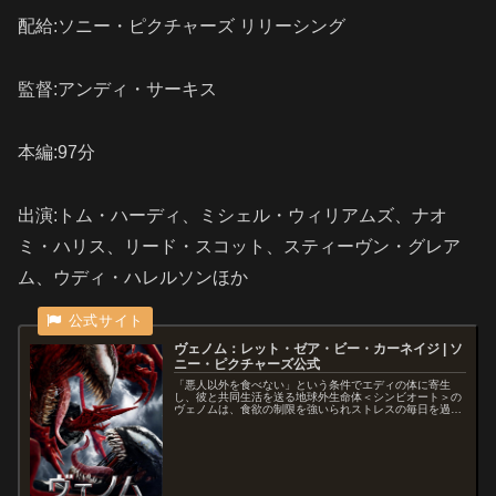
配給:ソニー・ピクチャーズ リリーシング
監督:アンディ・サーキス
本編:97分
出演:トム・ハーディ、ミシェル・ウィリアムズ、ナオ
ミ・ハリス、
リード・スコット、
スティーヴン・グレア
ム、ウディ・ハレルソンほか
ヴェノム：レット・ゼア・ビー・カーネイジ | ソ
ニー・ピクチャーズ公式
「悪人以外を食べない」という条件でエディの体に寄生
し、彼と共同生活を送る地球外生命体＜シンビオート＞の
ヴェノムは、食欲の制限を強いられストレスの毎日を過ご
していた。そんな中、未解決事件の真相を追うジャーナリ
ストのエディは、サン・クエンティン...