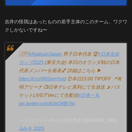
吉井の怪我はあったものの若手主体のこのチーム、ワクワ
クしかないですね〜
🇯🇵
#AkatsukiJapan
男子日本代表 🏆
#日本生命
カップ2025
(東京大会) 本日のオランダ戦の日本
代表メンバーを発表🏀 詳細はこちら ▶
https://t.co/0l62emYojd
⏰本日15:00 TIPOFF 📍有
明アリーナ 📺日本テレビ系列にて生放送 📡バス
ケットLIVE/TVerにて生配信
#日本一丸
pic.twitter.com/9JpO4fB76c
— バスケットボール日本代表 (@JAPAN_JBA)
July 6, 2025