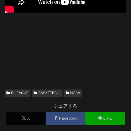
B.LEAGUE
BASKETBALL
NCAA
シェアする
X
Facebook
LINE