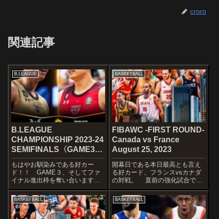
croro
関連記事
B.LEAGUE
BASKETBALL
B.LEAGUE
FIBAWC -FIRST ROUND-
CHAMPIONSHIP 2023-24
Canada vs France
SEMIFINALS〈GAME3〉
August 25, 2023
琉球 vs 千葉J
もはやお馴染みである好カー
開幕日である本日最高とも言え
ド！！ GAME３、そしてファ
る好カード、フランスvsカナダ
イナル進出枠を奪い合います
の対戦。 直前の強化試合では
w STARTERS琉球ゴールデンキ
オーストラリアとバチバチの接
ングスアレン・ダーラム岸本隆
戦で惜しくも敗れはしたもの
BASKETBALL
BASKETBALL
一今村佳太小野寺祥太ジャッ
の、強さを見せつけたフラン
ク・クーリー【スターティング
ス。そして、NBAの若手有望株