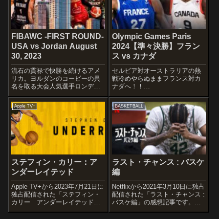
5】■HOME 5/21(火)vs千葉ジ...
を多く揃えているカナダ。Sold
ou...
FIBAWC -FIRST ROUND-
Olympic Games Paris
USA vs Jordan August
2024【準々決勝】フラン
30, 2023
ス vs カナダ
流石の貫禄で快勝を続けるアメ
セルビア対オーストラリアの熱
リカ。ヨルダンのコービーの異
戦冷めやらぬままフランス対カ
名を取る大会人気選手ロンデ
ナダへ！！
ー・ホリス＝ジェファーソン擁
STARTERSFRANCEFrank
するヨルダンの一戦です。
NtilikinaIsaïa CordinierNicolas
Apple TV+
BASKETBALL
STARTERSUSAMikal
BatumGuerschon
BridgesJosh HartAnthony
YabuseleVictor Wemba...
EdwardsJal...
ステフィン・カリー：ア
ラスト・チャンス : バスケ
ンダーレイテッド
編
Apple TV+から2023年7月21日に
Netflixから2021年3月10日に独占
独占配信された「ステフィン・
配信された「ラスト・チャンス :
カリー アンダーレイテッド」
バスケ編」の感想記事です。オ
の感想記事です。NBAが誇るス
ススメ度あらすじ＆予告編イー
ーパースター”ステフィン・カリ
スト・ロサンゼルスのバスケで