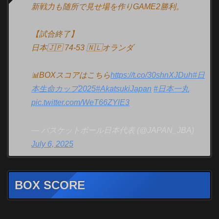
新戦力も随所で見せ場を作りGAME2勝利。
【試合終了】
日本🇯🇵 74-53 🇳🇱オランダ
📊BOXスコアはこちら
https://t.co/30shnXJDuh
#日
本生命カップ2025
#AkatsukiJapan
#日本一丸
pic.twitter.com/WeT66ZYlE3
— バスケットボール日本代表 (@JAPAN_JBA)
July 6, 2025
BOX SCORE