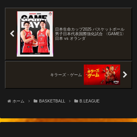
ー”のドキュメンタリー作品で
有名大学への編入を夢見る若者
す。オススメ度あらすじ＆予告
たちと、強い信念を持って指導
編小柄なカレッジ選手が、...
するコーチを追う......
日本生命カップ2025 バスケットボール
男子日本代表国際強化試合 〈GAME1〉
日本 vs オランダ
キラーズ・ゲーム
ホーム
BASKETBALL
B.LEAGUE