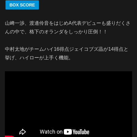
BOX SCORE
山﨑一渉、渡邊伶音をはじめA代表デビューも盛りだくさ
んの中で、格下のオランダをしっかり圧倒！！
中村太地がチームハイ16得点ジェイコブズ晶が14得点と
挙げ、ハイローが上手く機能。