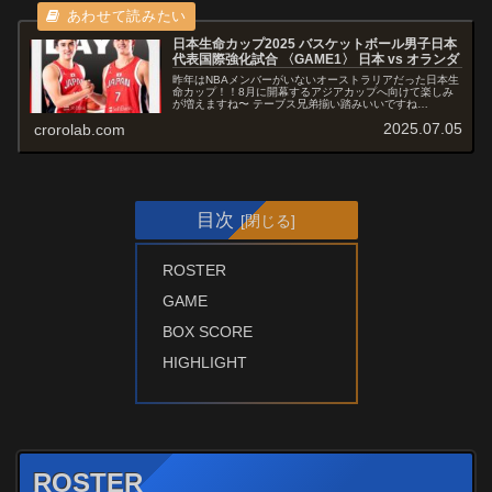
日本生命カップ2025 バスケットボール男子日本
代表国際強化試合 〈GAME1〉 日本 vs オランダ
昨年はNBAメンバーがいないオーストラリアだった日本生
命カップ！！8月に開幕するアジアカップへ向けて楽しみ
が増えますね〜 テーブス兄弟揃い踏みいいですね
wROSTER昨年から一転若返ったロスターに注目が集まる
2025.07.05
crorolab.com
日本代表はこちらw🇯🇵#Akat...
目次
ROSTER
GAME
BOX SCORE
HIGHLIGHT
ROSTER