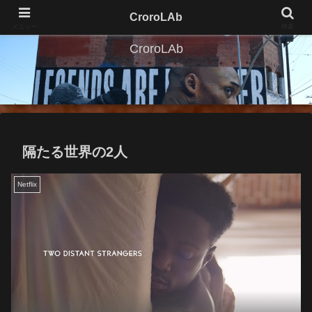
CroroLAb
メニュー
検索
CroroLAb
隔たる世界の2人
Netflix