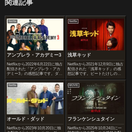
関連記事
Netflix
Netflix
アンブレラ・アカデミー3
浅草キッド
Netflixから2022年6月22日に独占
Netflixから2021年12月9日に独占
配信された「アンブレラ・アカ
配信された「浅草キッド」の感
デミー3」の感想記事です。ダー
想記事です。ビートたけしの小
クホースコミックスが発行した
説「浅草キッド」を原作とした
コミックシリーズ『The
芸人・ビートたけしの誕生を描
Netflix
MOVIE
Umbrella Academy』を原作とし
いた作品です。オススメ度あら
た大ヒットドラマシリーズのシ
すじ＆予告編フランス座の座長
ーズン3作目...
で幻の浅草芸人・深見千三郎
に...
オールド・ダッド
フランケンシュタイン
Netflixから2023年10月20日に独
Netflixから2025年10月24日に一