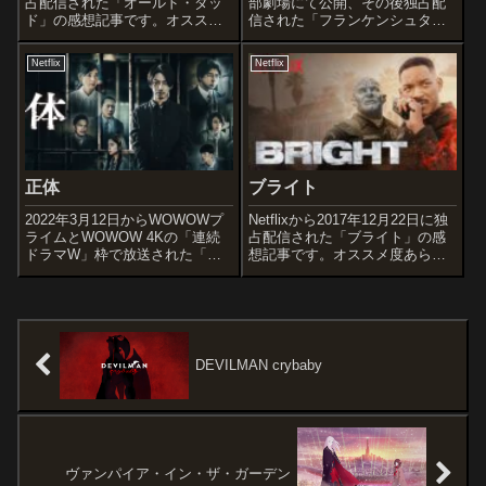
占配信された「オールド・ダッ
部劇場にて公開、その後独占配
ド」の感想記事です。オススメ
信された「フランケンシュタイ
度あらすじ＆予告編若手CEO
ン」の感想記事です。メアリ
に、大きな影響力をもつ幼稚園
ー・シェリー原作小説の実写映
Netflix
Netflix
の園長。幼い子供を持つ短気な
像化作品。オススメ度あらすじ
中年男は、2人の親友とともに変
＆予告編天才だが傲慢な科学者
わりゆく時代の流れに翻弄さ...
ヴィクター・フランケンシュタ
イ...
正体
ブライト
2022年3月12日からWOWOWプ
Netflixから2017年12月22日に独
ライムとWOWOW 4Kの「連続
占配信された「ブライト」の感
ドラマW」枠で放送された「正
想記事です。オススメ度あらす
体」の感想記事です。染井為人
じ＆予告編様々な種族が一触即
の同名小説の実写ドラマシリー
発の空気の中で暮らすロスの
ズ化作品です。オススメ度あら
街。ある日、人間と怪物オーク
すじ＆予告編脱獄した死刑囚は
の警官コンビは絶大な魔力を持
逃走を続けながら、潜伏先で出
つある物体に遭遇。種族間の抗
会っ...
争...
DEVILMAN crybaby
ヴァンパイア・イン・ザ・ガーデン