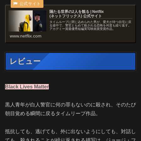
隔たる世界の2人 を観 る | Netflix
( ネ ッ ト フ リ ッ ク ス ) 公 式サ イ ト
タイムループに閉じ込められた男が、愛犬が待つ自宅に戻
る途中で、警官ともめて殺される恐怖を何度も繰り返す。
アカデミー賞最優秀短編実写映画賞受賞作品。
www.netflix.com
レビュー
Black Lives Matter
黒人青年が白人警官に何の罪もないのに殺され、そのたび
朝目覚める瞬間に戻るタイムリープ作品。
抵抗しても、逃げても、外に出ないようにしても、対話し
ても、殺されることが繰り返される描写は、ジョージ・フ