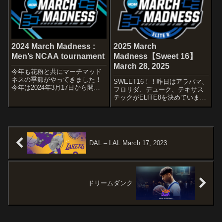
代表争いも激戦です
wSTARTERS日本河村 勇輝富永
啓生馬場 雄大...
2024 March Madness :
2025 March
Men’s NCAA tournament
Madness【Sweet 16】
March 28, 2025
今年も花粉と共にマーチマッド
ネスの季節がやってきました！
SWEET16！！昨日はアラバマ、
今年は2024年3月17日から開始
フロリダ、デューク、テキサス
して、ファイナル4とチャンピオ
テックがELITE8を決めていま
ンシップはそれぞれ4月6日と8日
す！！Michigan State vs Ole
にフェニックスに位置するアリ
Miss前半に少しずつリードする
ゾナ州立大学のステート・ファ
オレミスと後半に躍動を見せた
ーム・スタジアムで行われるよ
ミシガン州立。激しいシーソー
うで...
ゲームか...
DAL – LAL March 17, 2023
ドリームダンク