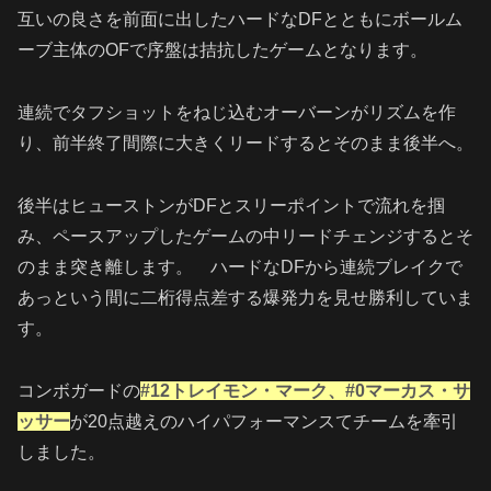
互いの良さを前面に出したハードなDFとともにボールム
ーブ主体のOFで序盤は拮抗したゲームとなります。
連続でタフショットをねじ込むオーバーンがリズムを作
り、前半終了間際に大きくリードするとそのまま後半へ。
後半はヒューストンがDFとスリーポイントで流れを掴
み、ペースアップしたゲームの中リードチェンジするとそ
のまま突き離します。 ハードなDFから連続ブレイクで
あっという間に二桁得点差する爆発力を見せ勝利していま
す。
コンボガードの
#12トレイモン・マーク、#0マーカス・サ
ッサー
が20点越えのハイパフォーマンスてチームを牽引
しました。