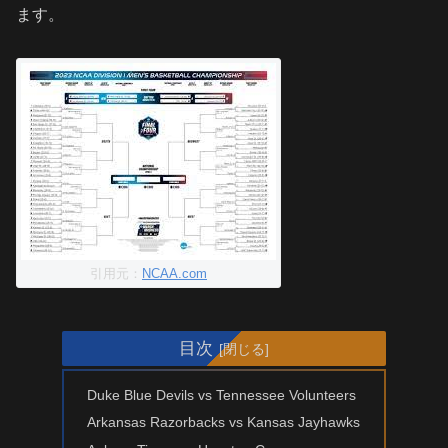
ます。
引用元：
NCAA.com
目次
Duke Blue Devils vs Tennessee Volunteers
Arkansas Razorbacks vs Kansas Jayhawks