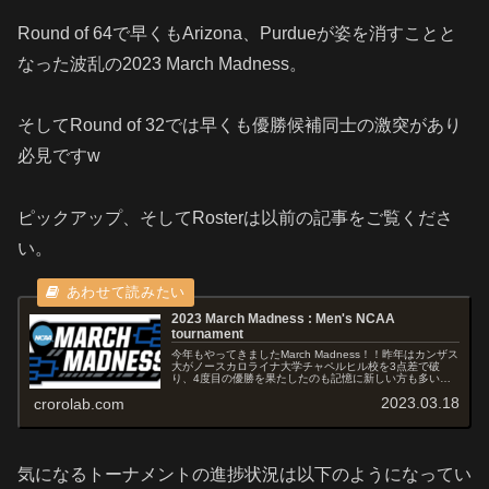
Round of 64で早くもArizona、Purdueが姿を消すことと
なった波乱の2023 March Madness。
そしてRound of 32では早くも優勝候補同士の激突があり
必見ですw
ピックアップ、そしてRosterは以前の記事をご覧くださ
い。
2023 March Madness : Men's NCAA
tournament
今年もやってきましたMarch Madness！！昨年はカンザス
大がノースカロライナ大学チャペルヒル校を3点差で破
り、4度目の優勝を果たしたのも記憶に新しい方も多いか
もしれませんが、あっという間にもう1年経ちましたw全米
2023.03.18
crorolab.com
が熱狂するお祭りに1...
気になるトーナメントの進捗状況は以下のようになってい