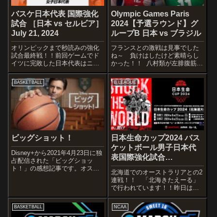
バスケ日本代表 国際強化
Olympic Games Paris
試合 ［日本 vs セルビア］
2024【予選ラウンド】グ
July 21, 2024
ループB 日本 vs ブラジル
オリンピックまで秒読みの強化
フランスとの激戦は見事でした
試合最終戦！！前回ゲームでド
ね～ 負けはしたけど素晴らし
イツに完敗した日本代表はニコ
かった！！ 八村類が左腓腹筋痛
ラ・ヨキッチ擁するセルビアと
で離脱も、何とか勝利して欲し
対戦します！！
いですね～STARTERSJAPAN河
BASKETBALL
B.LEAGUE
STARTERSTEAM
村 勇輝比江島 慎渡邊 雄太ジョ
SERBIAOgnjen DobricFililip
シュ・ホーキンソン吉井 裕鷹#
PetrusevNikola Jo...
バスケットボール 男子日...
ビッグショット！
日本生命カップ2024 バス
ケットボール男子日本代
Disney+から2021年4月23日に独
表国際強化試合
占配信された「ビッグショッ
〈GAME2〉 日本 vs オー
ト！」の感想記事です。オスス
北海道でのオーストラリアとの2
メ度あらすじ＆予告編バスケッ
ストラリア
連戦！！ 「北海きたえーる」
トボールのコーチ、マーヴィン
で行われています！！昨日は後
は気が短く、審判に椅子を投げ
半失速からオーストラリアに惜
つけたことで全米大学体育協会
敗となりました。少しラインナ
を追放された。彼はキャリアと
BASKETBALL
NCAA
ップを入れ替えていますね〜
名声...