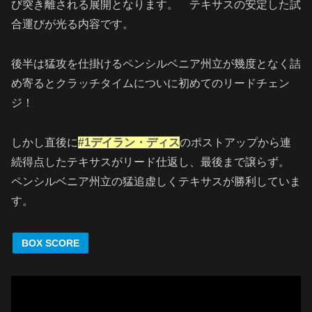
び突き離される展開となります。 テキサスの安定した試
合運びが光る内容です。
後半は猛攻を仕掛けるペンシルベニア州立が幾度となく詰
め寄るとクラッチタイムについに初めてのリードチェン
ジ！
しかし直後に
#1
デイラン・ディス
のポストアップから連
続得点したテキサスがリード仕返し、最後まで譲らず。
ペンシルベニア州立の猛追虚しくテキサスが勝利していま
す。
BOX SCORE