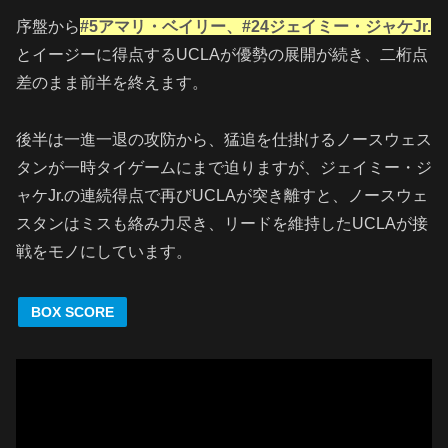
序盤から
#5
アマリ・ベイリー、#24ジェイミー・ジャケJr.
とイージーに得点するUCLAが優勢の展開が続き、二桁点
差のまま前半を終えます。
後半は一進一退の攻防から、猛追を仕掛けるノースウェス
タンが一時タイゲームにまで迫りますが、ジェイミー・ジ
ャケJr.の連続得点で再びUCLAが突き離すと、ノースウェ
スタンはミスも絡み力尽き、リードを維持したUCLAが接
戦をモノにしています。
BOX SCORE