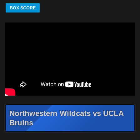
BOX SCORE
Northwestern Wildcats vs UCLA
Bruins