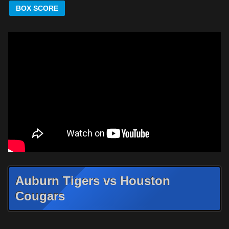
BOX SCORE
Auburn Tigers vs Houston
Cougars