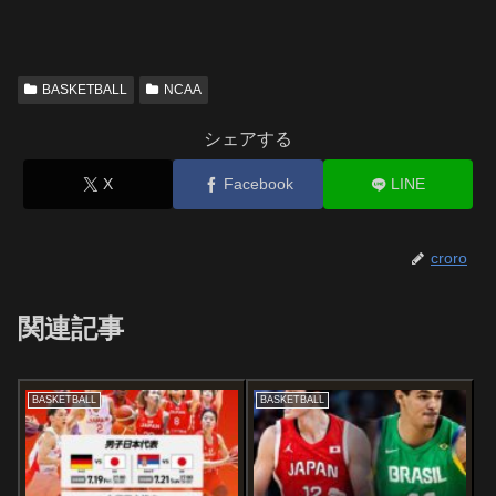
BASKETBALL
NCAA
シェアする
X
Facebook
LINE
croro
関連記事
BASKETBALL
BASKETBALL