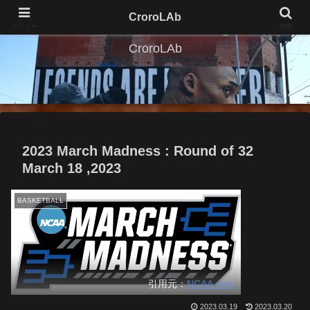
CroroLAb
メニュー
検索
CroroLAb
2023 March Madness : Round of 32
March 18 ,2023
BASKETBALL
引用元：
NCAA.com
2023.03.19
2023.03.20