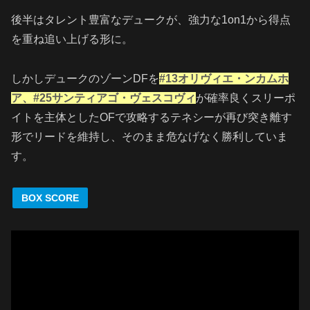
後半はタレント豊富なデュークが、強力な1on1から得点
を重ね追い上げる形に。
しかしデュークのゾーンDFを
#13オリヴィエ・ンカムホ
ア、#25サンティアゴ・ヴェスコヴィ
が確率良くスリーポ
イトを主体としたOFで攻略するテネシーが再び突き離す
形でリードを維持し、そのまま危なげなく勝利していま
す。
BOX SCORE