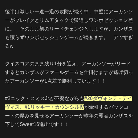
後半は激しい一進一退の攻防が続く中、中盤にアーカンソ
ーがブレイクとリムアタックで猛追しワンポゼッション差
に。 そのまま初のリードチェンジとしますが、カンザス
も譲らずワンポゼッションゲームが続きます。 アツすぎ
るw
タイスコアのまま残り1分を迎え、アーカンソーがリード
するとカンザスがファールゲームを仕掛けますが逃げ切っ
たアーカンソーが1点差で勝利しています！！
#3ニック・スミスJr.が不発ながらも
#20ダヴォンテ・デイ
ヴィス、#1リッキー・カウンシルIV
が牽引するバックコ
ートの厚みを見せるアーカンソーが昨年の覇者カンザスを
下してSweet16進出です！！