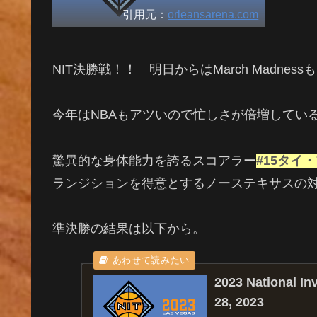
引用元：
orleansarena.com
NIT決勝戦！！ 明日からはMarch Madness
今年はNBAもアツいので忙しさが倍増してい
驚異的な身体能力を誇るスコアラー
#15タイ
ランジションを得意とするノーステキサスの
準決勝の結果は以下から。
2023 National In
28, 2023