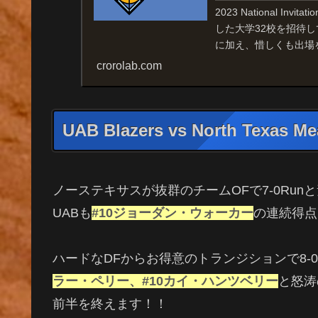
2023 National In
した大学32校を招待して
に加え、惜しくも出場を
crorolab.com
UAB Blazers
vs North Texas Me
ノーステキサスが抜群のチームOFで7-0Ru
UABも
#10ジョーダン・ウォーカー
の連続得点
ハードなDFからお得意のトランジションで8-
ラー・ペリー、#10カイ・ハンツベリー
と怒涛
前半を終えます！！