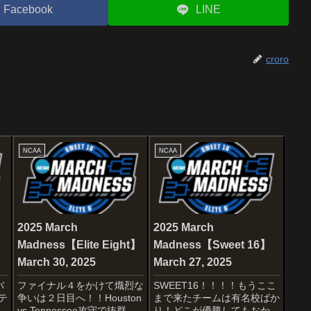
Facebook
LINE
croro
NCAA
NCAA
2025 March
2025 March
Madness【Elite Eight】
Madness【Sweet 16】
March 30, 2025
March 27, 2025
バ
ファイナル４をかけて熾烈な
SWEET16！！！！もうここ
テ
争いは２日目へ！！Houston
まで来たチームは有名校ばか
決
vs Tennessee攻守で抜群の
り！どこが優勝してもおかし