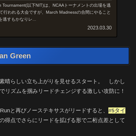
vitation Tournament(以下NIT)は、NCAAトーナメントの出場を逃
行われる大会ですが、March Madnessの合間にやること
逃すもかなりレ...
2023.03.30
an Green
nと素晴らしい立ち上がりを見せるスタート。 しかし
でリズムを掴みリードチェンジする激しい攻防に！
0Runと再びノーステキサスがリードすると、
#5タイ
の得点でさらにリードを拡げる形で二桁点差として