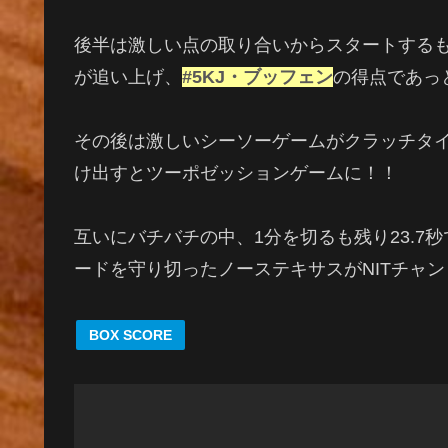
後半は激しい点の取り合いからスタートするも
が追い上げ、
#5KJ・ブッフェン
の得点であっ
その後は激しいシーソーゲームがクラッチタ
け出すとツーポゼッションゲームに！！
互いにバチバチの中、1分を切るも残り23.
ードを守り切ったノーステキサスがNITチャ
BOX SCORE