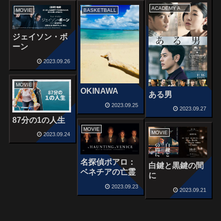
ACADEMY AWARDS
MOVIE
BASKETBALL
ジェイソン・ボ
ーン
2023.09.26
MOVIE
OKINAWA
ある男
2023.09.25
2023.09.27
87分の1の人生
MOVIE
MOVIE
2023.09.24
名探偵ポアロ：
白鍵と黒鍵の間
ベネチアの亡霊
に
2023.09.23
2023.09.21