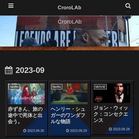
CroroLAb
メニュー
検索
CroroLAb
2023-09
Netflix
Netflix
MOVIE
ジョン・ウィッ
赤ずきん、旅の
ヘンリー・シュ
ク：コンセクエ
途中で死体と出
ガーのワンダフ
ンス
会う。
ルな物語
2023.09.28
2023.09.30
2023.09.29