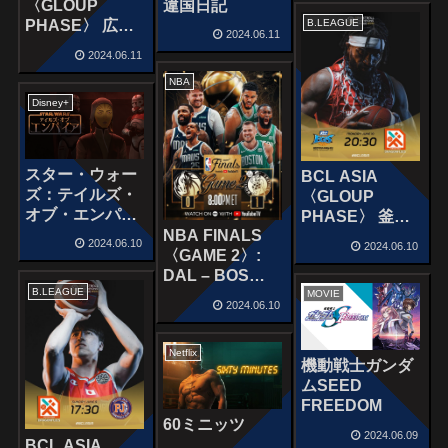
違国日記
〈GLOUP
PHASE〉 広島
B.LEAGUE
2024.06.11
ドラゴンフライ
2024.06.11
ズ vs シャーダ
NBA
リ・ゴーガン
Disney+
スター・ウォー
BCL ASIA
ズ：テイルズ・
〈GLOUP
オブ・エンパイ
PHASE〉 釜山
ア
NBA FINALS
KCCイージス
2024.06.10
2024.06.10
〈GAME 2〉:
vs 広島ドラゴン
DAL – BOS
フライズ
B.LEAGUE
June 9, 2024
MOVIE
2024.06.10
Netflix
機動戦士ガンダ
ムSEED
FREEDOM
60ミニッツ
2024.06.09
BCL ASIA