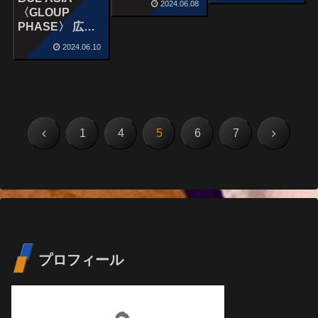
2024.06.08
〈GLOUP
PHASE〉 広島
ドラゴンフライ
2024.06.10
ズ vs ペリタ・
ジャヤ・バスケ
ットボール
前
次
1
4
5
6
7
へ
へ
プロフィール