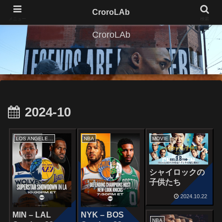
CroroLAb
メニュー
検索
CroroLAb
2024-10
LOS ANGELES LAKERS
NBA
MOVIE
シャイロックの
子供たち
2024.10.22
MIN – LAL
NYK – BOS
NBA