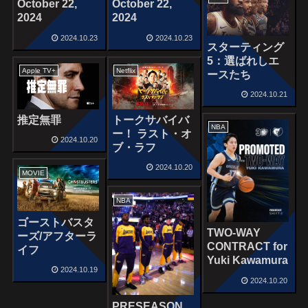
October 22,
October 22,
2024
2024
2024.10.23
2024.10.23
スターティング
5：選ばれしエ
Apple TV+
Netflix
ースたち
2024.10.21
推定無罪
トークサバイバ
NBA
ー！ ラスト・オ
2024.10.20
ブ・ラフ
2024.10.20
MOVIE
NBA
ゴーストバスタ
TWO-WAY
ーズ/アフターラ
CONTRACT for
イフ
Yuki Kawamura
2024.10.19
2024.10.20
PRESEASON