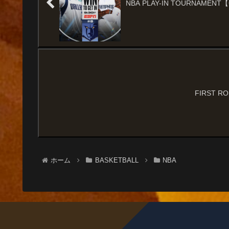
NBA PLAY-IN TOURNAMENT【G
FIRST ROU
ホーム
BASKETBALL
NBA