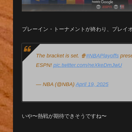
プレーイン・トーナメントが終わり、プレイ
The bracket is set. 🍿
#NBAPlayoffs
prese
ESPN!
pic.twitter.com/neXkeDmJwU
— NBA (@NBA)
April 19, 2025
いや〜熱戦が期待できそうですね〜