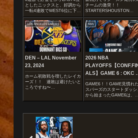
としたニックスと、好調から
チームの激突！！
一転4連敗でWEST6位に下が
STARTERSHOUSTON
ったサンズの一戦です。
ROCKETSJabari Smith
STARTERSNEW YORK
Jr.Alperen SengunSteven
LOS ANGELES LAKERS
NBA
KNICKSJalen BrunsonJosh
AdamsKevin DurantAmen
HartOG AnunobyMikal
ThompsonTonight’s...
Bridg...
DEN – LAL November
2026 NBA
23, 2024
PLAYOFFS【CONF.FI
ALS】GAME 6 : OKC 
ホーム初敗戦を喫したレイカ
SAS May 28, 2026
ーズ！！ 連敗は避けたいと
GAME6！！GAME見慣れ
ころですね〜
スパーズのスタートダッシ
STARTERSDENVER
から始まったGAME6は、1
NUGGETSJamal
ポイントゲームで推移！後
MurrayChristian
にはさらにリードを拡大し
BraunMichael Porter
28点差をつけるなど躍動を
Jr.Peyton WatsonNikola J...
見せるスパーズが、4Qに
っても全くOKCを寄せ付け
ない形で快勝でシリーズタ..