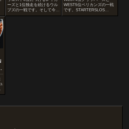
ーズと1位独走を続けるウル
WEST5位ペリカンズの一戦
ブズの一戦です。そして今日
です。STARTERSLOS
はレブロン・ジェームズの
ANGELES CLIPPERSBones
39歳の誕生日！！ キン
HylandTerance MannKawhi
グ、おめでとうございま
LeonardPaul GeorgeIvica
す！！HAPPY BIRTHDAY
Zubac.@A...
TO THE KING 🎉
pic.twitter.co...
N
–
た
ュ
0
半
、
入
.