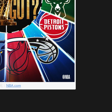
元：
NBA.com