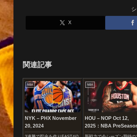
シ
X
関連記事
NBA
NBA
NYK – PHX November
HOU – NOP Oct 12,
20, 2024
2025：NBA PreSeaso
3連勝で貯金を作りEAST4位
新戦力で今シーズン期待の