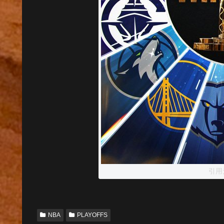
引用
NBA
PLAYOFFS