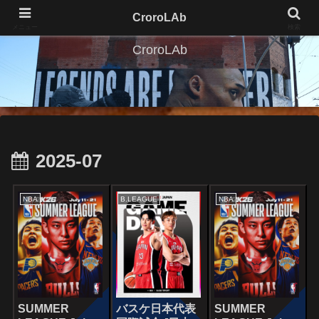
CroroLAb
メニュー
検索
CroroLAb
2025-07
NBA
B.LEAGUE
NBA
SUMMER
バスケ日本代表
SUMMER