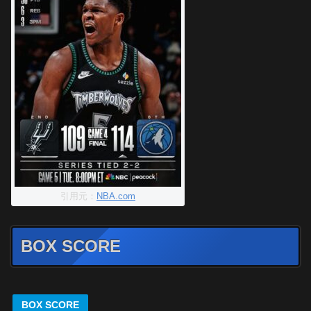
引用元：
NBA.com
BOX SCORE
BOX SCORE