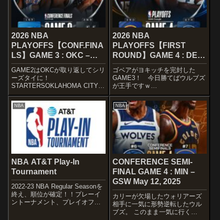
2026 NBA
2026 NBA
PLAYOFFS【CONF.FINA
PLAYOFFS【FIRST
LS】GAME 3 : OKC –
ROUND】GAME 4 : DEN
SAS May 22, 2026
– MIN Apr 25, 2026
GAME2はOKCが取り返してシリ
ゴベアがヨキッチを完封した
ーズタイに！
GAME3！ 今日勝てばウルブズ
STARTERSOKLAHOMA CITY
が王手ですｗ
THUNDERIt's time ⚡️@Kia
STARTERSMINNESOTA
Electric Starting Lineups
TIMBERWOLVESLET’S GET IT.
NBA
NBA
pic.twitter.com/MNzSXxkrz...
🖐️ pic.twitter.com/jhRFUByYWe
— Minnesota ...
NBA AT&T Play-In
CONFERENCE SEMI-
Tournament
FINAL GAME 4 : MIN –
GSW May 12, 2025
2022-23 NBA Regular Seasonを
終え、順位が確定！！プレーイ
カリーが欠場したウォリアーズ
ントーナメント、プレイオフは
相手に一気に形勢逆転したウル
以下のラインアップに。
ブズ。 このまま一気に行く
SCHEDULEThe 2023 AT&T
か！！STARTERSGOLDEN