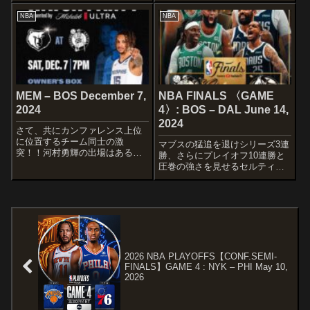
NBA Play-In Tournament
STATE WARRIORSStephen
NBA
NBA
schedule ...
CurryBrandin PodziemskiBuddy
HieldJimmy...
MEM – BOS December 7,
NBA FINALS 〈GAME
2024
4〉: BOS – DAL June 14,
2024
さて、共にカンファレンス上位
に位置するチーム同士の激
マブスの猛追を退けシリーズ3連
突！！河村勇輝の出場はあるの
勝、さらにプレイオフ10連勝と
かなぁ〜 STARTERSMEMPHIS
圧巻の強さを見せるセルティッ
GRIZZLIESJa MorantDesmond
クス！！ マブスは一矢報いたい
BaneJalen WellsJaren Jackson
ところですね〜
Jr.B...
STARTERSBOSTON
CELTICSJrue HolidayDerrick
WhiteJaylen...
2026 NBA PLAYOFFS【CONF.SEMI-
FINALS】GAME 4 : NYK – PHI May 10,
2026