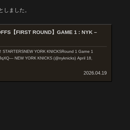
勝としました。
OFFS【FIRST ROUND】GAME 1 : NYK –
RTERSNEW YORK KNICKSRound 1 Game 1
fDJqXQ— NEW YORK KNICKS (@nyknicks) April 18,
2026.04.19