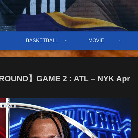
BASKETBALL
MOVIE
ROUND】GAME 2 : ATL – NYK Apr