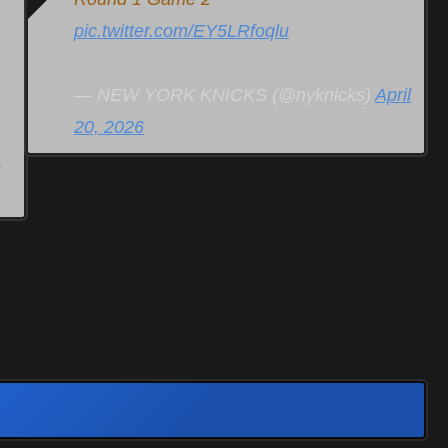
pic.twitter.com/EY5LRfoqlu
— NEW YORK KNICKS (@nyknicks)
April
20, 2026
,