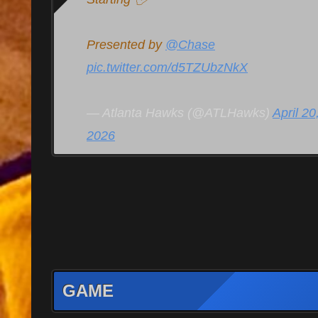
Presented by
@Chase
pic.twitter.com/d5TZUbzNkX
— Atlanta Hawks (@ATLHawks)
April 20
2026
GAME