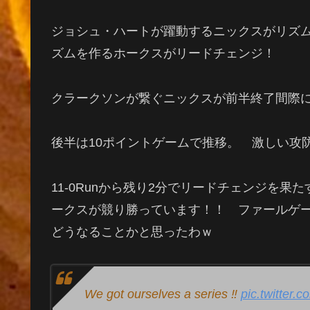
ジョシュ・ハートが躍動するニックスがリズム
ズムを作るホークスがリードチェンジ！
クラークソンが繋ぐニックスが前半終了間際に
後半は10ポイントゲームで推移。 激しい攻
11-0Runから残り2分でリードチェンジを
ークスが競り勝っています！！ ファールゲ
どうなることかと思ったわｗ
We got ourselves a series ‼️
pic.twitter