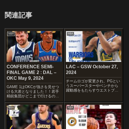
関連記事
NBA
NBA
CONFERENCE SEMI-
LAC – GSW October 27,
FINAL GAME 2 : DAL –
2024
OKC May 9, 2024
チームロゴが変更され、PGとい
うスーパースターやベンチから
GAME 1はOKCが強さを見せつ
躍動感をもたらすウエストブル
ける大差となりました！！若手
ックなどを放出し、新たな門出
精鋭集団がどこまで行けるのか
を迎えたクリッパーズ。対する
非常に注目ですね〜
はクレイ・トンプソンを放出し
STARTERSDALLAS
NBA
NBA
ながらも、バディ・ヒールドを
MAVERICKSP.J.
加えることで強さを維持するウ
WashingtonDerrick Jones
ォリアーズ。 ...
Jr.Daniel Gaf...