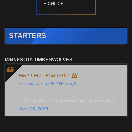
HIGHLIGHT
STARTERS
MINNESOTA TIMBERWOLVES
FIRST FIVE FOR GAME 5️⃣
pic.twitter.com/JNPW2deg6f
— Minnesota Timberwolves (@Timberwolves)
April 28, 2026