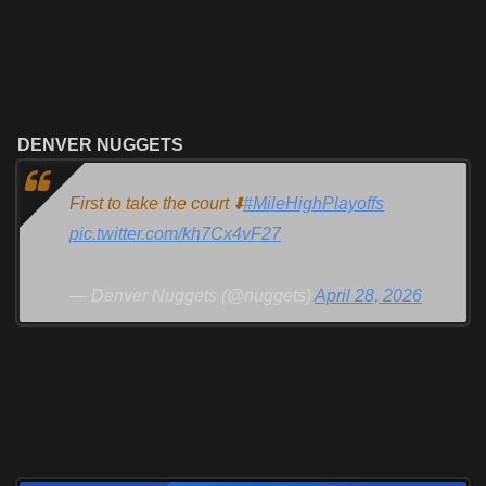
DENVER NUGGETS
First to take the court ⬇️
#MileHighPlayoffs
pic.twitter.com/kh7Cx4vF27
— Denver Nuggets (@nuggets)
April 28, 2026