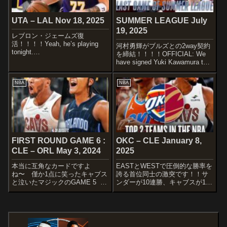
UTA – LAL Nov 18, 2025
SUMMER LEAGUE July
19, 2025
レブロン・ジェームズ復
活！！！！Yeah, he’s playing
河村勇輝がブルズとの2way契約
tonight.
を締結！！！！OFFICIAL: We
pic.twitter.com/DllZUGxJPF—
have signed Yuki Kawamura to a
Los Angeles Lakers (@Lakers)
Two-Way contract.Let's keep it
November 19, 2025ST...
going, @KawamuraYuki! ...
NBA
NBA
FIRST ROUND GAME 6 :
OKC – CLE January 8,
CLE – ORL May 3, 2024
2025
本当に互角なカードですよ
EASTとWESTで圧倒的な勝率を
ね〜 僅か1点に笑ったキャブス
誇る首位同士の激突です！！サ
と泣いたマジックのGAME 5 さ
ンダーが10連勝、キャブスが15
ぁ、激戦必至の好カードの行方
連勝と共に連勝街道爆進中w
は...?!STARTERSCLECELAND
勢いを止めないのはどちらでし
CAVERIERSEvan
ょうかwSTARTERSOKLAHOMA
MobleyMarcus Morris Sr....
CITY THUNDERShai Gilgeo...