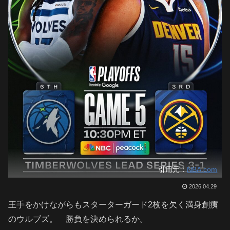
引用元：
NBA.com
2026.04.29
王手をかけながらもスターターガード2枚を欠く満身創痍
のウルブズ。 勝負を決められるか。