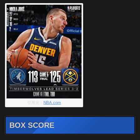
引用元：
NBA.com
BOX SCORE