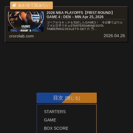
2026 NBA PLAYOFFS【FIRST ROUND】
GAME 4 : DEN – MIN Apr 25, 2026
ゴベアがヨキッチを完封したGAME3！ 今日勝てばウル
ブズが王手ですｗSTARTERSMINNESOTA
TIMBERWOLVESLET’S GET IT. 🖐️
pic.twitter.com/jhRFUByYWe— Minnesota ...
2026.04.26
crorolab.com
目次
STARTERS
GAME
BOX SCORE