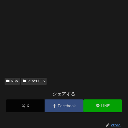
NBA
PLAYOFFS
シェアする
X
Facebook
LINE
croro