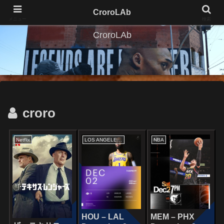
CroroLAb
メニュー
検索
CroroLAb
croro
Netflix
LOS ANGELES LAKERS
NBA
HOU – LAL
MEM – PHX