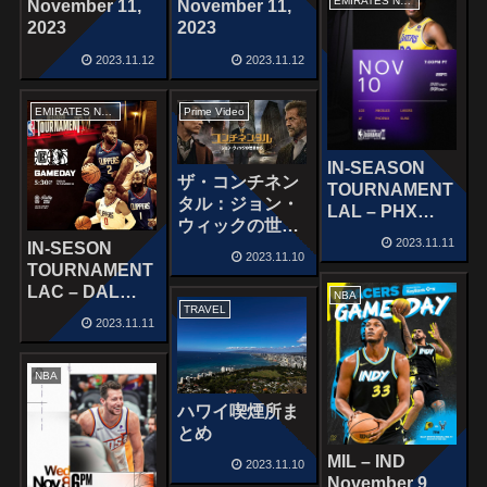
EMIRATES NBACUP
November 11,
November 11,
2023
2023
2023.11.12
2023.11.12
EMIRATES NBACUP
Prime Video
IN-SEASON
ザ・コンチネン
TOURNAMENT
タル：ジョン・
LAL – PHX
ウィックの世界
November 10,
2023.11.11
から
IN-SESON
2023
2023.11.10
TOURNAMENT
LAC – DAL
NBA
TRAVEL
November 10,
2023.11.11
2023
NBA
ハワイ喫煙所ま
とめ
MIL – IND
2023.11.10
November 9,