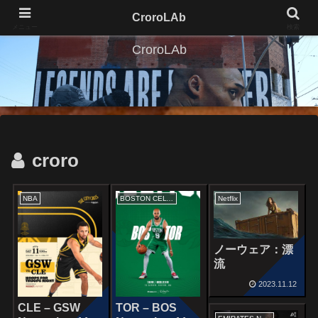
CroroLAb
メニュー
検索
CroroLAb
croro
NBA
BOSTON CELTICS
Netflix
ノーウェア：漂
流
2023.11.12
CLE – GSW
TOR – BOS