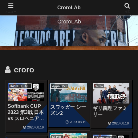
CroroLAb
メニュー
検索
CroroLAb
croro
BASKETBALL
Apple TV+
Netflix
Softbank CUP
スワッガー シー
ギリ義理ファミ
2023 第3戦 日本
ズン2
リー
vs スロベニア
2023.08.19
2023.08.18
August 19,
2023.08.19
2023
MOVIE