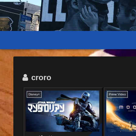
croro
Disney+
Prime Video