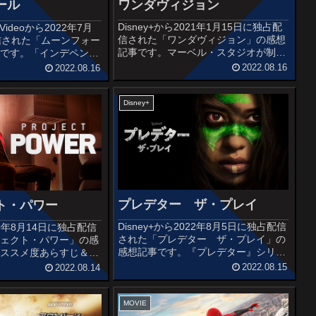
ワンダヴィジョン
ール
Disney+から2021年1月15日に独占配
e Videoから2022年7月
信された「ワンダヴィジョン」の感想
信された「ムーンフォー
記事です。マーベル・スタジオが制作
事です。「インデペンデ
するマーベル・シネマティック・ユニ
「デイ・アフター・トゥ
2022.08.16
2022.08.16
バース（MCU）の1作目のテレビ・シ
のパニックアクション大
リーズで、同フランチャイズの映画と
ローランド・エメリッヒ
連続性を共有し、映画『...
..
Disney+
プレデター ザ・プレイ
ト・パワー
Disney+から2022年8月5日に独占配信
2020年8月14日に独占配信
された「プレデター ザ・プレイ」の
ジェクト・パワー」の感
感想記事です。『プレデター』シリー
オススメ度あらすじ＆予
ズの第5弾となる作品です。これまで
ーパーパワー。薬を飲
2022.08.15
2022.08.14
のシリーズ作品の前日譚となり、プレ
できるそのパワーを悪用
デターの地球への最初の旅が描かれて
より街は犯罪で溢れる
います。オススメ度あらす...
地、密売...
MOVIE