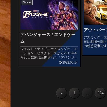
ピソード4/新たなる希望』（...
Disney+
アウトバー
アベンジャーズ / エンドゲー
アスミック・エー
ム
日に劇場公開
の感想記事です
ウォルト・ディズニー・スタジオ・モ
りのデス・ロ
ーション・ピクチャーズから2019年4
トが主演で、
月26日に劇場公開された「アベンジャ
で爆走するア
ーズ / エンドゲーム」の感想記事で
2022.08.14
スメ度あらすじ
す。マーベル・コミックのスーパーヒ
ーローチーム「アベンジャーズ」をベ
ースとした、2019年のアメ...
前
1
…
224
へ