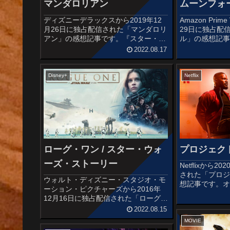
マンダロリアン
ムーンフォ
ディズニーデラックスから2019年12
Amazon Prim
月26日に独占配信された「マンダロリ
29日に独占配
アン」の感想記事です。『スター・ウ
ル」の感想記
ォーズシリーズ』初となる実写ドラマ
ンス・デイ」
2022.08.17
作品です。時系列は『ジェダイの帰
モロー」など
還』から5年後、『フォースの覚醒』
作で知られる
の25年前ににあたる銀河帝国の崩...
監督が、月と地.
Disney+
Netflix
プロジェク
ローグ・ワン / スター・ウォ
ーズ・ストーリー
Netflixから
された「プロ
ウォルト・ディズニー・スタジオ・モ
想記事です。
ーション・ピクチャーズから2016年
告編5分間のス
12月16日に独占配信された「ローグ・
むことで発揮
ワン」の感想記事です。「スター・ウ
2022.08.15
する輩たちに
ォーズ」アンソロジー・シリーズの第
が、地元の刑事現
MOVIE
1作目であり、『スター・ウォーズ エ