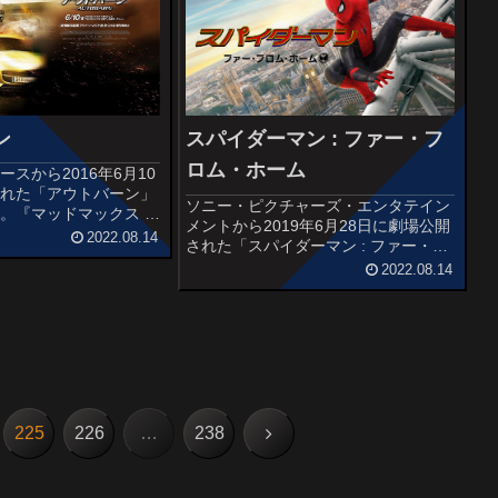
ン
スパイダーマン : ファー・フ
ロム・ホーム
スから2016年6月10
された「アウトバーン」
ソニー・ピクチャーズ・エンタテイン
。『マッドマックス 怒
メントから2019年6月28日に劇場公開
ード』のニコラス・ホル
2022.08.14
された「スパイダーマン : ファー・フ
恋人を救うために高級車
ロム・ホーム」の感想記事です。「ス
2022.08.14
クション作品です。オス
パイダーマン」の実写映画化作品とし
＆予告編ドイツ...
ては第7作目で、『スパイダーマン:ホ
ームカミング』（2017...
次
225
226
…
238
へ