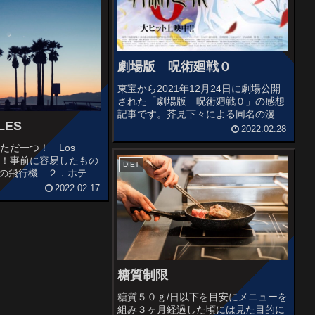
...
劇場版 呪術廻戦０
東宝から2021年12月24日に劇場公開
された「劇場版 呪術廻戦０」の感想
記事です。芥見下々による同名の漫画
LES
を原作としたテレビアニメの劇場版作
2022.02.28
品です。公開3日間で興行収入26億
ただ一つ！ Los
9000万円、観客動員数190万人を突破
akers！事前に容易したもの
し、2020年公開の『劇...
DIET
往復の飛行機 ２．ホテ
Aのチケット予約 の
2022.02.17
ほぼ弾丸ノープランのお
LAです。1日目成田国際空
糖質制限
糖質５０ｇ/日以下を目安にメニューを
組み３ヶ月経過した頃には見た目的に