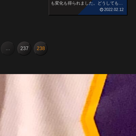
も変化も得られました。どうしても糖
質１桁台の食事を行ったり、満足感を
2022.02.12
得るために工夫をこらしていた際のお
助けアイテムをご紹介します。１位
糖質制限パン恋しくなる炭水化物。
朝...
…
237
238