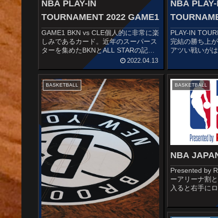
NBA PLAY-IN
NBA PLAY-IN
TOURNAMENT 2022 GAME1
TOURNAME
GAME1 BKN vs CLE個人的に非常に楽
PLAY-IN TO
しみであるカード。近年のスーパース
完結の勝ち上が
ターを集めたBKNとALL STARの記憶
アツい戦いが
が新しい若手有望株が揃い躍進する
の盛り上がり
2022.04.13
CAVSの一戦です。1Q 序盤からファ
に楽しみです♪TE
ールのかさむBKN。相手の執拗なDF
CONFERENCE7位
によりKD...
BASKETBALL
BASKETBALL
NBA JAPA
Presented b
ーアリーナ割
入ると右手に
がちらほらこ
れておりまし
海外みたくチ