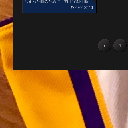
しまった時のために、前十字靱帯断裂
で直面した困ったことや苦労したこと
2022.02.13
を時系列順に羅列しておきます。この
体験が誰かの助けになれば幸いです。
受傷後１．受診先が見つからない。私
の...
前
1
へ