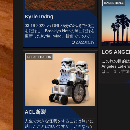
ありません。ちな
BASKETBALL
Kyrie Irving
03.19.2022 vs ORL35分の出場で60点
を記録し、Brooklyn Netsの球団記録を
更新したKyrie Irving。折角ですのでこ
れを機会にKyrieについて書きたいと思
2022.03.19
います。Kyrie Irvingについての詳細は
LOS ANGE
以...
REHABILITATION
この旅の目的は
Angeles L
は... １．
ル ３．NB
み。笑そんな
っさん旅 in 
港→ロサンゼ...
ACL断裂
人生で大きな怪我をすることは無いに
越したことは無いですが、いざなって