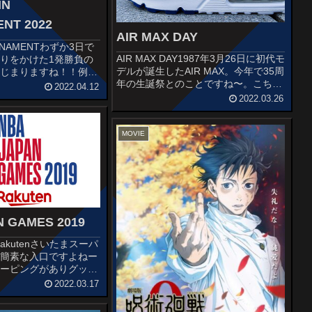
NT 2022
AIR MAX DAY
URNAMENTわずか3日で
AIR MAX DAY1987年3月26日に初代モ
りをかけた1発勝負の
デルが誕生したAIR MAX。今年で35周
はじまりますね！！例年
年の生誕祭とのことですね〜。こちら
が尋常じゃないので非常
2022.04.12
が2022年のAIR MAX DAYに発売する
AMEASTERN
2022.03.26
AIR MAX 1 Premiumのようですね〜デ
 Brooklyn Nets...
ザイン美があります...
MOVIE
N GAMES 2019
y Rakutenさいたまスーパ
と簡素な入口ですよねー
ローピングがありグッズ
れまた簡易デスクで売ら
2022.03.17
た。買いましたけどね。
ームショップはもちろん