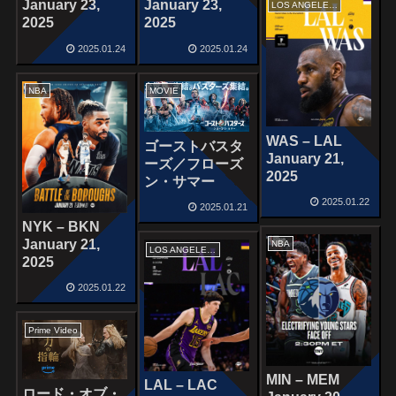
January 23,
January 23,
LOS ANGELES LAKERS
2025
2025
2025.01.24
2025.01.24
NBA
MOVIE
WAS – LAL
ゴーストバスタ
January 21,
ーズ／フローズ
2025
ン・サマー
2025.01.22
2025.01.21
NYK – BKN
January 21,
NBA
LOS ANGELES LAKERS
2025
2025.01.22
Prime Video
MIN – MEM
LAL – LAC
ロード・オブ・