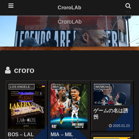
CroroLAb
メニュー
検索
CroroLAb
croro
LOS ANGELES LAKERS
NBA
WOWOW
ゲームの名は誘
拐
2025.01.23
BOS – LAL
MIA – MIL