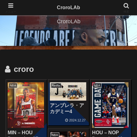
CroroLAb
メニュー
検索
CroroLAb
croro
NBA
Netflix
NBA
アンブレラ・ア
カデミー4
2024.12.27
MIN – HOU
HOU – NOP
NBA