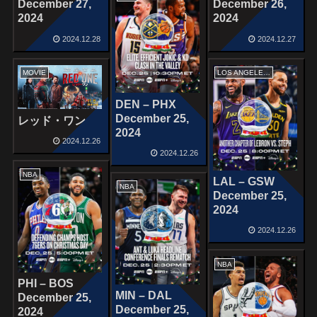
December 27,
December 26,
2024
2024
2024.12.28
2024.12.27
MOVIE
LOS ANGELES LAKERS
DEN – PHX
December 25,
レッド・ワン
2024
2024.12.26
2024.12.26
NBA
LAL – GSW
NBA
December 25,
2024
2024.12.26
NBA
PHI – BOS
MIN – DAL
December 25,
December 25,
2024