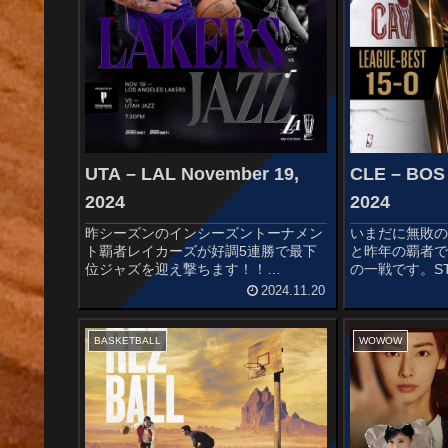
UTA – LAL November 19,
CLE – BOS
2024
2024
昨シーズンのインシーズントーナメン
いまだに無敗の
ト覇者レイカーズが好調5連勝で最下
と昨年の覇者で
位ジャズを迎え撃ちます！！
の一戦です。STA
STARTERSUTAH JAZZKeyonte
CAVALIERSDar
2024.11.20
GeorgeCollin SextonLauri
MitchellSam Mer
MarkkanenKyle Filipowsk...
BASKETBALL
WOWOW