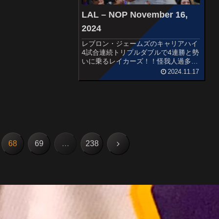
イクの前に、高校時代の
姿を現...
LAL – NOP November 16,
2024
レブロン・ジェームズのキャリアハイ
4試合連続トリプルダブルで4連勝と勢
いに乗るレイカーズ！！怪我人過多で
下位に低迷するペリカンズとの一戦で
2024.11.17
す。STARTERSLOS ANGELES
LAKERSDalton KnechtLeBron Jam...
次
68
69
…
238
へ