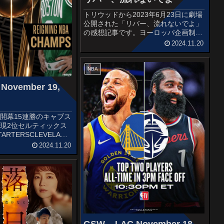
トリウッドから2023年6月23日に劇場
公開された「リバー、流れないでよ」
の感想記事です。ヨーロッパ企画制作
によるオリジナル長編映画で、『ドロ
2024.11.20
ステのはてで僕ら』(2020)に続く第2
弾。オススメ度あらすじ＆予告編冬の
京都、貴船にある老舗料理...
NBA
 November 19,
開幕15連勝のキャブス
現2位セルティックス
RTERSCLEVELAND
ius GarlandDonovan
2024.11.20
rillEvan Mobley...