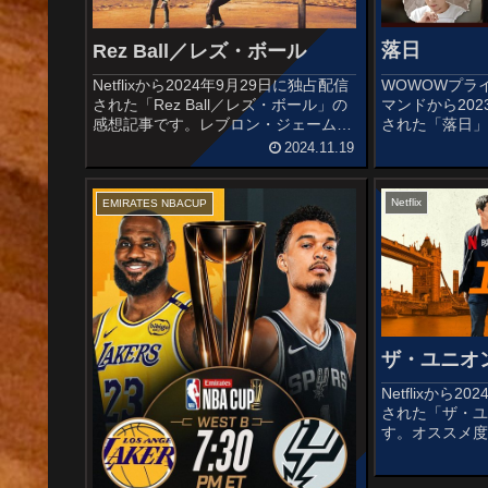
落日
Rez Ball／レズ・ボール
WOWOWプラ
Netflixから2024年9月29日に独占配信
マンドから202
された「Rez Ball／レズ・ボール」の
された「落日
感想記事です。レブロン・ジェームズ
162回直木三
が製作を務めた実話を基にした物語。
2024.11.19
による同名小
オススメ度あらすじ＆予告編アメリカ
す。オススメ
先住民の伝統が残る高校バスケ・チー
監督作品で国際
ムはスター選手...
Netflix
EMIRATES NBACUP
ザ・ユニオ
Netflixから
された「ザ・
す。オススメ
ニュージャー
働きながら代