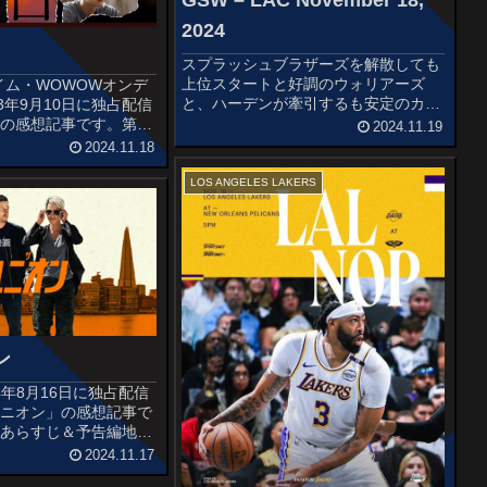
GSW – LAC November 18,
2024
スプラッシュブラザーズを解散しても
上位スタートと好調のウォリアーズ
イム・WOWOWオンデ
と、ハーデンが牽引するも安定のカワ
3年9月10日に独占配信
イ・レナードの欠場に勝ち星を稼げな
」の感想記事です。第
2024.11.19
いクリッパーの一戦です。
十五賞候補作の湊かなえ
2024.11.18
STARTERSGOLDEN STATE
説の実写ドラマ化作品で
WARRIORSStephen Curr...
度あらすじ＆予告編初の
LOS ANGELES LAKERS
的な評価も得た...
ン
2024年8月16日に独占配信
ユニオン」の感想記事で
度あらすじ＆予告編地元
ジーで建設作業員として
2024.11.17
わり映えのない毎日を送