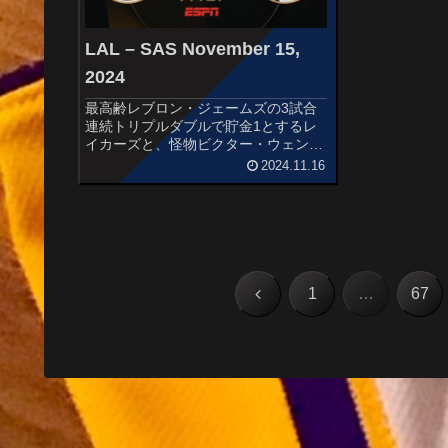
る中年男性マ
恋人ロクサーヌが
LAL – SAS November 15,
2024
最高齢レブロン・ジェームズの3試合
連続トリプルダブルで貯金1とするレ
イカーズと、怪物ビクター・ウェンバ
ヤマ擁しここまで好調の勝率5割を維
2024.11.16
持するスパーズの一戦です。
STARTERSLOS ANGELES
LAKERSDalton Knecht...
前
1
…
67
へ