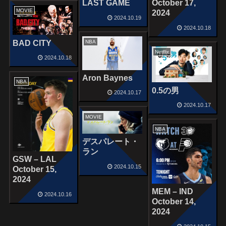
LAST GAME
October 17,
MOVIE
2024
2024.10.19
2024.10.18
BAD CITY
NBA
Netflix
2024.10.18
Aron Baynes
NBA
0.5の男
2024.10.17
2024.10.17
MOVIE
NBA
デスパレート・
ラン
GSW – LAL
2024.10.15
October 15,
2024
MEM – IND
2024.10.16
October 14,
2024