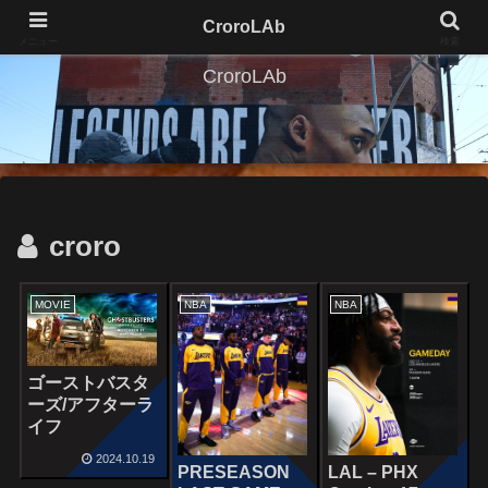
CroroLAb
メニュー
検索
CroroLAb
croro
MOVIE
NBA
NBA
ゴーストバスタ
ーズ/アフターラ
イフ
2024.10.19
PRESEASON
LAL – PHX