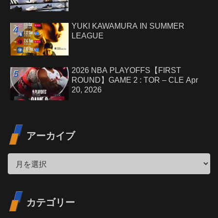
YUKI KAWAMURA IN SUMMER
LEAGUE
2026 NBA PLAYOFFS【FIRST
ROUND】GAME 2 : TOR – CLE Apr
20, 2026
アーカイブ
カテゴリー