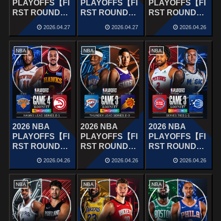
PLAYOFFS【FI
PLAYOFFS【FI
PLAYOFFS【FI
RST ROUND】
RST ROUND】
RST ROUND】
GAME 4 : SAS
GAME 4 : CLE
GAME 4 : DEN
2026.04.27
2026.04.27
2026.04.26
– POR Apr 26,
– TOR Apr 26,
– MIN Apr 25,
2026
2026
2026
NBA
NBA
NBA
2026 NBA
2026 NBA
2026 NBA
PLAYOFFS【FI
PLAYOFFS【FI
PLAYOFFS【FI
RST ROUND】
RST ROUND】
RST ROUND】
GAME 4 : NYK
GAME 3 : OKC
GAME 3 : DET
2026.04.26
2026.04.26
2026.04.26
– ATL Apr 25,
– PHX Apr 25,
– ORL Apr 25,
2026
2026
2026
NBA
NBA
NBA