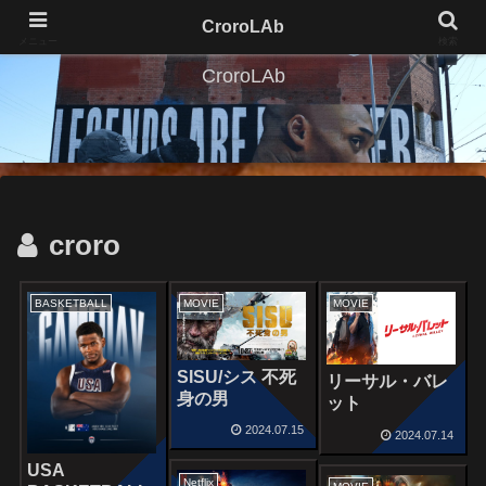
CroroLAb
メニュー
検索
CroroLAb
croro
BASKETBALL
MOVIE
MOVIE
SISU/シス 不死
リーサル・バレ
身の男
ット
2024.07.15
2024.07.14
USA
Netflix