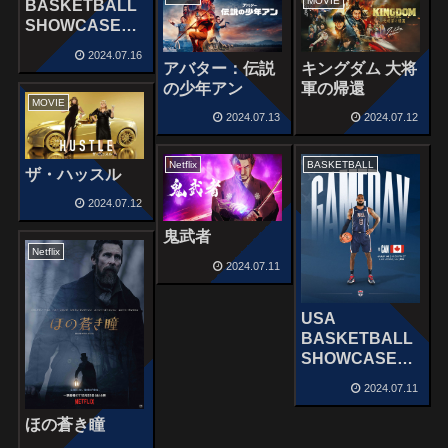
MOVIE
BASKETBALL
SHOWCASE
［USA vs
2024.07.16
AUSTRALIA］
アバター：伝説
キングダム 大将
July 15, 2024
の少年アン
軍の帰還
MOVIE
2024.07.13
2024.07.12
Netflix
BASKETBALL
ザ・ハッスル
2024.07.12
鬼武者
Netflix
2024.07.11
USA
BASKETBALL
SHOWCASE
［USA vs
2024.07.11
CANADA］
July 10, 2024
ほの蒼き瞳