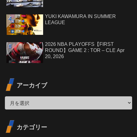
YUKI KAWAMURA IN SUMMER
LEAGUE
2026 NBA PLAYOFFS【FIRST
ROUND】GAME 2 : TOR – CLE Apr
20, 2026
アーカイブ
カテゴリー