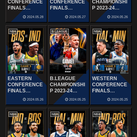
CONFERENCE
CONFERENCE
CHAMPIONSHI
FINALS
FINALS
P 2023-24
〈GAME 4〉:
〈GAME 3〉:
FINALS〈GAM
2024.05.28
2024.05.27
2024.05.26
BOS – IND May
MIN – DAL May
E2〉 琉球 vs 広
27, 2024
26, 2024
島
NBA
B.LEAGUE
NBA
EASTERN
B.LEAGUE
WESTERN
CONFERENCE
CHAMPIONSHI
CONFERENCE
FINALS
P 2023-24
FINALS
〈GAME 3〉:
FINALS〈GAM
〈GAME 2〉:
2024.05.26
2024.05.25
2024.05.25
BOS – IND May
E1〉 琉球 vs 広
DAL – MIN May
25, 2024
島
24, 2024
NBA
NBA
NBA