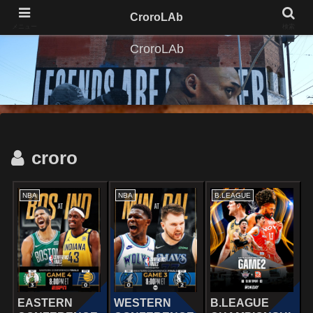
CroroLAb
メニュー
検索
CroroLAb
croro
NBA
NBA
B.LEAGUE
EASTERN
WESTERN
B.LEAGUE