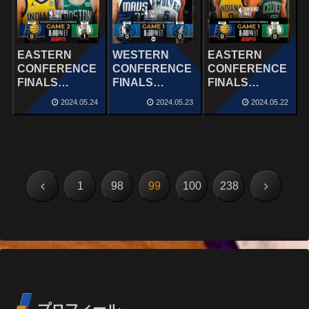
EASTERN
WESTERN
EASTERN
CONFERENCE
CONFERENCE
CONFERENCE
FINALS
FINALS
FINALS
〈GAME 2〉:
〈GAME 1〉:
〈GAME 1〉:
2024.05.24
2024.05.23
2024.05.22
IND – BOS May
DAL – MIN May
IND – BOS May
23, 2024
22, 2024
21, 2024
前
次
1
98
99
100
238
へ
へ
プロフィール