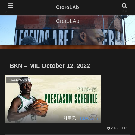
CroroLAb
メニュー
検索
CroroLAb
BKN – MIL October 12, 2022
PRESEASON
引用元：
NBA.com
2022.10.13