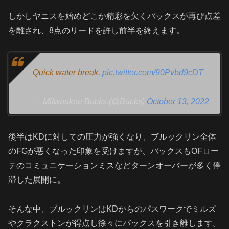
しかしヤニスを始めどこか精彩を欠くバックスが再び点差
を離され、8点のリードを許し前半を終えます。
Quick water break.
pic.twitter.com/90Pvbd9cDT
— Milwaukee Bucks (@Bucks)
October 13, 2022
後半はKDに対しての圧力が強くなり、ブルックリン全体
のFGが悪くなった印象を受けますが、バックスもOFロー
テのコミュニケーションミスなどターンオーバーが多く停
滞した展開に。
そんな中、ブルックリンはKDからのパスワークでミルズ
やクラクストンが得点し徐々にバックスを引き離します。