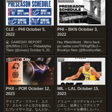
PRESEASON
PRESEASON
CLE – PHI October 5,
PHI – BKN October 3,
2022
2022
💻: GAMEDAY REPORT
Hey #NetsWorld...We're back.
@NJMIns | ⤵️⤵️⤵️ — Philadelphia
pic.twitter.com/TWXlgPDtc2—
76ers (@sixers) October 5, 2022
Brooklyn Nets (@BrooklynNets)
昨年はプレイオフでのエンビー
October 3, 2022プレイオフ1回戦
ドの怪我など、不本意な結果に
でBoston Ce...
NBA
NBA
終わってしまったシクサ...
PHX – POR October 12,
MIL – LAL October 15,
2023
2023
デイミアン・リラード、ユス
ドリュー・ホリデイをトレード
フ・ヌルキッチと主力を放出し
に出し、結果としてデイミア
たブレイザーズは、なんだかん
ン・リラードを獲得したバック