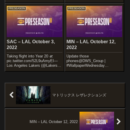
だでデアンドレ・エイトンやマ
スは、今シーズン優勝を狙いに
ルコム・ブログドンを獲得した
行くことは間違いないでしょ
PRESEASON
PRESEASON
り、ドラフト注目株のスクー
う。昨シーズンカンファレンス1
ト・ヘンダーソンを加えた若手
位ながらマイアミ・ヒートにア
ラインナップで良いラインナッ
ップセットを喰らいプレイオフ
プを構成していますよ...
進出を逃した挽回を...
SAC – LAL October 3,
MIN – LAL October 12,
2022
2022
Taking flight into Year 20 🛫
Update those
pic.twitter.com/52L9uAmyEI—
phones@DWS_Group |
Los Angeles Lakers (@Lakers)
#WallpaperWednesday
October 4, 2022ついに20シーズ
pic.twitter.com/U8g3uvQ5eW—
ン目となったレブロン・...
Los Angeles Lakers (@Lakers)
October 12,...
マトリックス レザレクションズ
MIN – LAL October 12, 2022