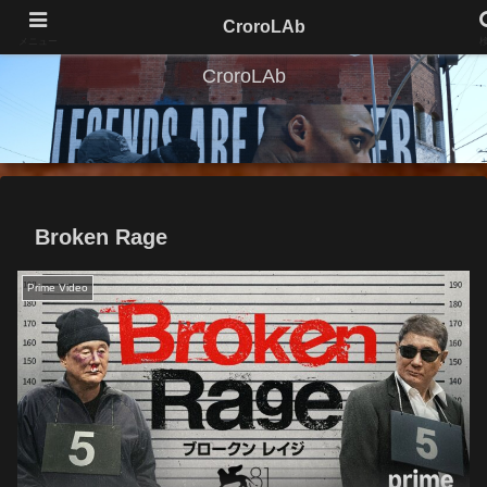
CroroLAb
メニュー
CroroLAb
Broken Rage
Prime Video