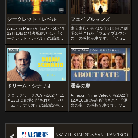
作と...
シークレット・レベル
フェイブルマンズ
Amazon Prime Videoから2024年
東宝東和から2023年3月3日に劇
12月10日に独占配信された「シ
場公開された「フェイブルマン
ークレット・レベル」の感想記
ズ」の感想記事です。「ジョー
事です。『ラブ、デス&ロボッ
ズ」「E.T.」「ジュラシック・
ト』のティム・ミラーが創作を
パーク」など、世界中で愛され
MOVIE
Prime Video
務め米国のAmazon MGMスタジ
る映画の数々を世に送り出して
オとブラー・スタジオによる共
きた巨匠スティーブン・スピル
同制作のも...
バーグが、映画監督になるとい
う夢を...
ドリーム・シナリオ
運命の扉
クロックワークスから2024年11
Amazon Prime Videoから2022年
月22日に劇場公開された「ドリ
12月16日に独占配信された「運
ーム・シナリオ」の感想記事で
命の扉」の感想記事です。ソ連
す。オススメ度あらすじ＆予告
の映画『運命の皮肉』(1975)の
編大学教授のポール・マシュー
リメイク作品です。オススメ度
ズは、ごく普通の生活を送って
あらすじ＆予告編愛を信じなが
いた。ある日、何百万人もの夢
ら、その本当の意味をわかって
の中にポールが一斉に現れたこ
いない２人が...
とから、...
NBA ALL-STAR 2025 SAN FRANCISCO