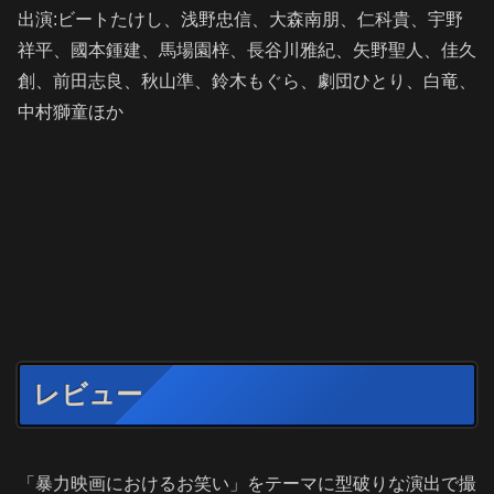
出演:ビートたけし、浅野忠信、大森南朋、仁科貴、宇野
祥平、國本鍾建、馬場園梓、長谷川雅紀、矢野聖人、佳久
創、前田志良、秋山準、鈴木もぐら、劇団ひとり、白竜、
中村獅童ほか
レビュー
「暴力映画におけるお笑い」をテーマに型破りな演出で撮