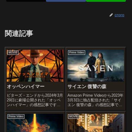
croro
関連記事
MOVIE
Prime Video
オッペンハイマー
サイエン 復讐の森
ビターズ・エンドから2024年3月
Amazon Prime Videoから2023年
29日に劇場公開された「オッペ
3月3日に独占配信された「サイ
ンハイマー」の感想記事です。
エン 復讐の森」の感想記事で
カイ・バードとマーティン・J・
す。オススメ度あらすじ＆予告
シャーウィンによるピューリッ
編チリ南部の森で、マプチェ族
Prime Video
MOVIE
ツァー賞受賞作である伝記『オ
の若い女性サイエンは祖母を殺
ッペンハイマー 「原爆の父」と
した傭兵たちに復讐するために
呼ばれた男の栄光と悲劇』を原
戦いを決意する。戦士...