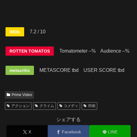
7.2 / 10
IMDb
Tomatometer –% Audience –%
ROTTEN TOMATOS
METASCORE tbd
USER SCORE tbd
metacritic
Prime Video
アクション
クライム
コメディ
邦画
シェアする
X
Facebook
LINE