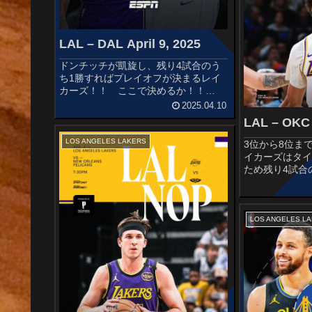
LAL – DAL April 9, 2025
ドンチッチが凱旋し、残り4試合のう
ち1勝すればプレイオフが決まるレイ
カーズ！！ ここで決めるか！！
STARTERSLOS ANGELES
2025.04.10
LAKERSRui HachimuraLeBron
LAL – OKC 
JamesJaxon HayesAustin Re...
LOS ANGELES LAKERS
3位から8位まで
イカーズはタ
ため残り4試合
ばプレーオフ
6位以内が確定
ンダーと対戦です
ANGELES L...
LOS ANGELES L