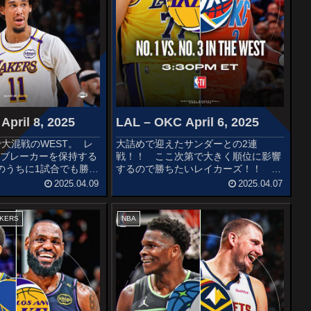
April 8, 2025
LAL – OKC April 6, 2025
大混戦のWEST。 レ
大詰めで迎えたサンダーとの2連
イブレーカーを保持する
戦！！ ここ次第で大きく順位に影響
のうちに1試合でも勝て
するので勝ちたいレイカーズ！！ 注
にストレートインとなる
目ですね～STARTERSLOS ANGELES
2025.04.09
2025.04.07
する中で、西の首位サ
LAKERSRui HachimuraLeBron
！！STARTERSLOS
JamesJaxon HayesAust...
AKERS
NBA