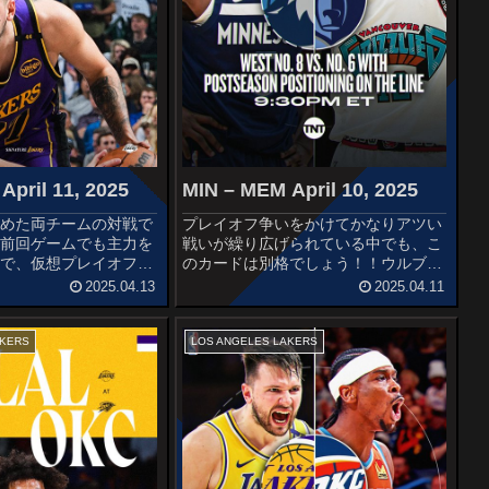
April 11, 2025
MIN – MEM April 10, 2025
決めた両チームの対戦で
プレイオフ争いをかけてかなりアツい
は前回ゲームでも主力を
戦いが繰り広げられている中でも、こ
ので、仮想プレイオフと
のカードは別格でしょう！！ウルブズ
ね。STARTERSLOS
はまさに崖っぷち状態。 グリズリー
2025.04.13
2025.04.11
ERSReed
ズが僅かにリードするもジェイレン・
 GreenJock Land...
ウェルズが骨折で今季絶望となった中
でどうするか注目です。STARTER...
AKERS
LOS ANGELES LAKERS