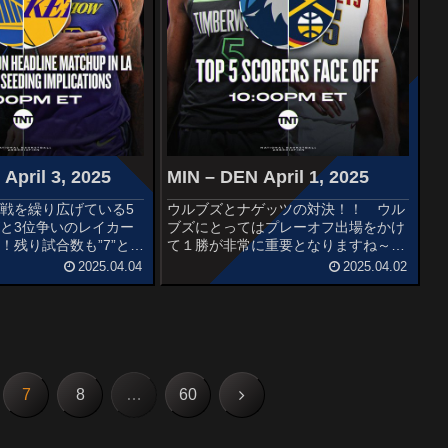
April 3, 2025
MIN – DEN April 1, 2025
戦を繰り広げている5
ウルブズとナゲッツの対決！！ ウル
と3位争いのレイカー
ブズにとってはプレーオフ出場をかけ
！残り試合数も”7”とレ
て１勝が非常に重要となりますね～
ズン終了が見えてきてい
STARTERSMINNESOTA
2025.04.04
2025.04.02
SGOLDEN STATE
TIMBERWOLVESMike ConleyAnthony
en CurryBrand...
EdwardsJaden McDaniel...
次
7
8
…
60
へ