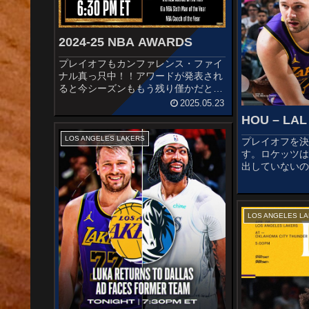
2024-25 NBA AWARDS
プレイオフもカンファレンス・ファイ
ナル真っ只中！！アワードが発表され
ると今シーズンももう残り僅かだと改
めて実感しますね～Kia NBA Most
2025.05.23
Valuable PlayerWinner: Shai
HOU – LAL 
Gilgeous-Alexander ...
LOS ANGELES LAKERS
プレイオフを
す。ロケッツ
出していない
はならなそうです
ANGELES LAK
SheppardJalen
LOS ANGELES L