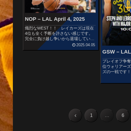
NOP – LAL April 4, 2025
熾烈なWEST！！ レイカーズは現在
4位も全く予断を許さない感じです。
完全に負け越し争いから退場している
ペリカンズと対戦です！！ ここは取
2025.04.05
りたい。STARTERSNEW ORLEANS
GSW – LAL 
PELICANSJose AlvaradoBruce ...
プレイオフ争奪
位ウォリアーズ
ズの一戦です！
ギュラーシー
ますwSTARTER
WARRIORSSteph
前
1
…
6
へ