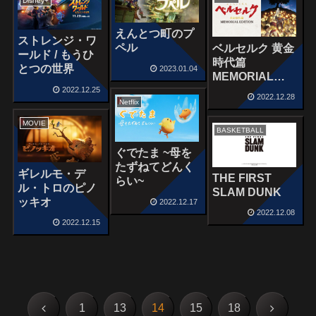
Disney+
えんとつ町のプ
ストレンジ・ワ
ペル
ベルセルク 黄金
ールド / もうひ
時代篇
とつの世界
2023.01.04
MEMORIAL
EDITION
2022.12.25
2022.12.28
Netflix
MOVIE
BASKETBALL
ぐでたま ~母を
たずねてどんく
ギレルモ・デ
THE FIRST
らい~
ル・トロのピノ
SLAM DUNK
ッキオ
2022.12.17
2022.12.08
2022.12.15
前
次
1
13
14
15
18