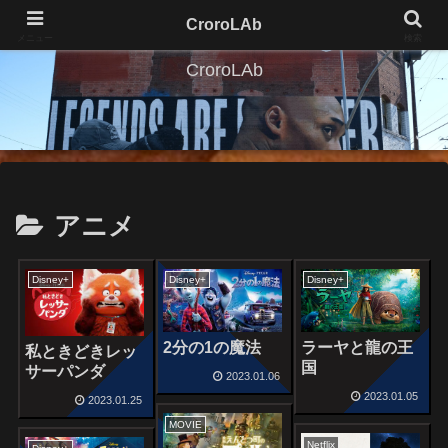
CroroLAb
メニュー
検索
CroroLAb
アニメ
Disney+
Disney+
Disney+
ラーヤと龍の王
2分の1の魔法
私ときどきレッ
国
サーパンダ
2023.01.06
2023.01.05
2023.01.25
MOVIE
Netflix