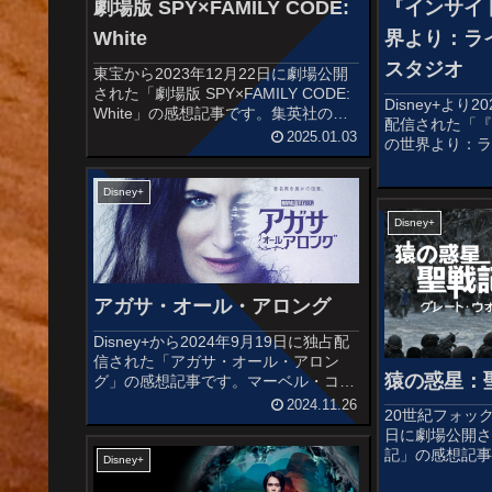
劇場版 SPY×FAMILY CODE:
『インサイ
White
界より：ラ
スタジオ
東宝から2023年12月22日に劇場公開
された「劇場版 SPY×FAMILY CODE:
Disney+より
White」の感想記事です。集英社の漫
配信された「
画アプリ「少年ジャンプ＋」連載の同
2025.01.03
の世界より：
名コミックを原作とする人気テレビア
ジオ」の感想
ニメ「SPY×FAMILY」の劇場版作品で
ニメーション
す...
Disney+
画「インサイ
主人公・少女ライ
Disney+
アガサ・オール・アロング
Disney+から2024年9月19日に独占配
信された「アガサ・オール・アロン
猿の惑星：
グ」の感想記事です。マーベル・コミ
ックの『アガサ・ハークネス』を題材
2024.11.26
20世紀フォック
に、ジャック・シェイファーが
日に劇場公開
Disney+オリジナルドラマとして制作
記」の感想記事
するドラマシリーズ。『ワン...
Disney+
の惑星」をリ