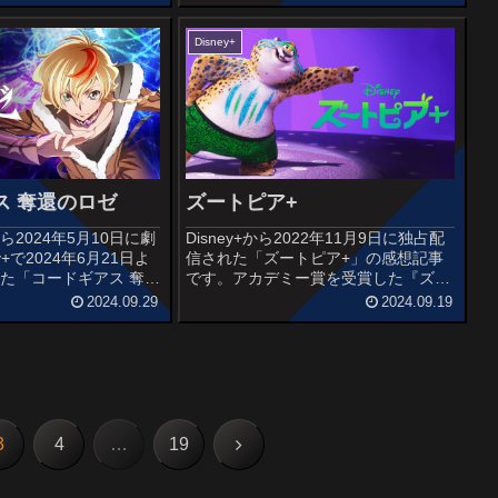
ス)」(2011)「猿の惑
編空間が、時間が…銀河がバラバラ
ジング)」(2014)に続
に...作品情報原題:Lego Star Wars: R...
Disney+
ス 奪還のロゼ
ズートピア+
2024年5月10日に劇
Disney+から2022年11月9日に独占配
y+で2024年6月21日よ
信された「ズートピア+」の感想記事
た「コードギアス 奪還
です。アカデミー賞を受賞した『ズー
想記事です。『コードギ
トピア』(2016)の完全新作となるオリ
2024.09.29
2024.09.19
ーシュ』(2019)から5
ジナル短編アニメーションシリーズで
7年を舞台とした作品
す。オススメ度あらすじ＆予告編動物
たちが人間のように...
次
3
4
…
19
へ