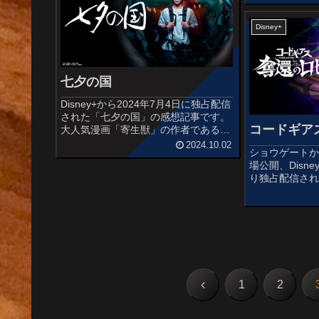
創世記(ジェネシ
星：新世紀(ライ
くシリーズ...
Disney+
七夕の国
Disney+から2024年7月4日に独占配信
された「七夕の国」の感想記事です。
コードギア
大人気漫画「寄生獣」の作者である岩
明均による同名SF漫画を原作とした実
2024.10.02
ショウゲートから
写映像化作品です。オススメ度あらす
場公開、Disne
じ＆予告編役に立たない“超能力”をも
り独占配信され
つ平凡な大学生ナン丸...
のロゼ」の感
アス 復活のルル
年後となる光和
です。オ...
前
1
2
へ