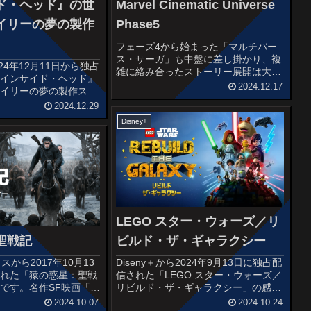
ド・ヘッド』の世
Marvel Cinematic Universe
イリーの夢の製作
Phase5
フェーズ4から始まった「マルチバー
ス・サーガ」も中盤に差し掛かり、複
2024年12月11日から独占
雑に絡み合ったストーリー展開は大き
『インサイド・ヘッド』
な岐路に！！MCUファンとDisney＋
2024.12.17
ライリーの夢の製作スタ
会員以外を完全に置いてけぼりにしな
記事です。ピクサー・ア
2024.12.29
がらも突き進んでいますw以下、フェ
・スタジオの大ヒット映
ーズ5の感想記事一覧です。『ア...
Disney+
ド・ヘッド」シリーズの
リーの...
LEGO スター・ウォーズ／リ
聖戦記
ビルド・ザ・ギャラクシー
スから2017年10月13
Diseny＋から2024年9月13日に独占配
された「猿の惑星：聖戦
信された「LEGO スター・ウォーズ／
です。名作SF映画「猿
リビルド・ザ・ギャラクシー」の感想
ブートした「猿の惑星：
記事です。オススメ度あらすじ＆予告
2024.10.07
2024.10.24