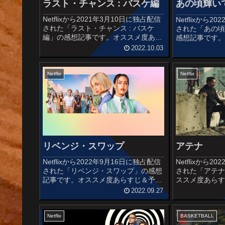
ラスト・チャンス : バスケ編
あの頃輝い
Netflixから2021年3月10日に独占配信
Netflixから
された「ラスト・チャンス : バスケ
された「あの
編」の感想記事です。オススメ度あら
感想記事です
すじ＆予告編イースト・ロサンゼルス
予告編かつて
2022.10.03
のバスケで有名大学への編入を夢見る
ドルグループ
若者たちと、強い信念を持って指導す
れたミュージ
るコーチを追う......
きドラマーとの出
Netflix
Netflix
リベンジ・スワップ
アテナ
Netflixから2022年9月16日に独占配信
Netflixから
された「リベンジ・スワップ」の感想
された「アテ
記事です。オススメ度あらすじ＆予告
ススメ度あら
編名門私立校に君臨する女王の座から
年が殺害され
2022.09.27
引きずり降ろされてしまった女子高
に、激しい戦
生。転入生の地味系女子とこっそり手
団地。その争
を組み、お互いの敵に復讐...
ある少年の兄達が
Netflix
BASKETBALL