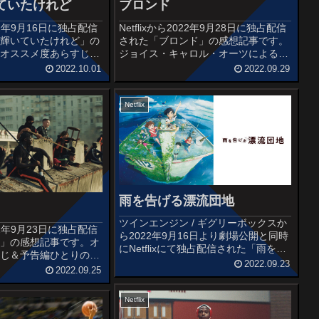
ていたけれど
ブロンド
2022年9月16日に独占配信
Netflixから2022年9月28日に独占配信
頃輝いていたけれど」の
された「ブロンド」の感想記事です。
。オススメ度あらすじ＆
ジョイス・キャロル・オーツによる小
一世を風靡した男性アイ
説を原作とした実写映画化作品です。
2022.10.01
2022.09.29
のスターも、今は落ちぶ
Netflix史上初のNC-17（18歳未満鑑賞
シャン。才能あふれる若
禁止）に指定されたことでも話題にな
会いを...
りました...
Netflix
雨を告げる漂流団地
ツインエンジン / ギグリーボックスか
2022年9月23日に独占配信
ら2022年9月16日より劇場公開と同時
ナ」の感想記事です。オ
にNetflixにて独占配信された「雨を告
すじ＆予告編ひとりの少
げる漂流団地」の感想記事です。『ペ
2022.09.23
た悲しい事件をきっかけ
2022.09.25
ンギン・ハイウェイ』『泣きたい私は
いの舞台と化したアテナ
猫をかぶる』に続くスタジオコロリド
いの渦中には、被害者で
の長編劇場アニメ第...
Netflix
いた....