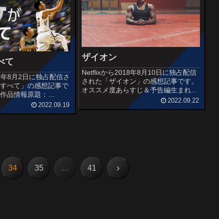
ザイオン
べて
Netflixから2018年8月10日に独占配信
2019年8月2日に独占配信さ
された「ザイオン」の感想記事です。
がすべて」の感想記事で
オススメ度あらすじ＆予告編生まれた
度作品情報原題：
ときから下肢を持たず、長い間里親の
2022.09.22
or Nothing製作国:アメリカ
2022.09.19
家で育ったザイオン・クラークは、レ
Netflix本編:全6話レビ
スリング競技に活路を見いだし、日々
バホ・...
練習に励む。作品情報原...
次
34
35
…
41
へ