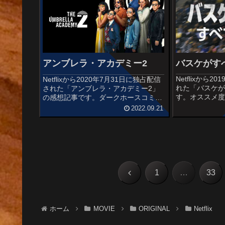
バスケがす
アンブレラ・アカデミー2
Netflixから
Netflixから2020年7月31日に独占配信
れた「バスケ
された「アンブレラ・アカデミー2」
す。オススメ
の感想記事です。ダークホースコミッ
Basketball 
クスが発行したコミックシリーズ
2022.09.21
（2019年）配給:
『The Umbrella Academy』を原作と
ューアリゾナ州ナ
した作品で、実写ドラマ化された前作
に続くシ...
前
1
…
33
へ
ホーム
MOVIE
ORIGINAL
Netflix