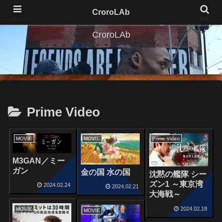
CroroLAb
メニュー
検索
CroroLAb
Prime Video
MOVIE
MOVIE
Prime Video
M3GAN／ミー
ガン
金の国 水の国
沈黙の艦隊 シー
ズン1 ～東京湾
2024.02.24
2024.02.21
大海戦～
2024.02.18
MOVIE
MOVIE