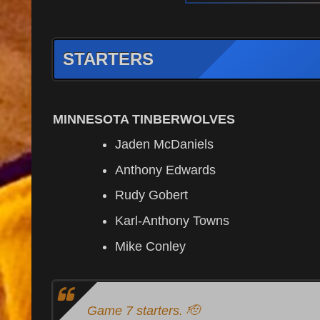
STARTERS
MINNESOTA TINBERWOLVES
Jaden McDaniels
Anthony Edwards
Rudy Gobert
Karl-Anthony Towns
Mike Conley
Game 7 starters. 🫡