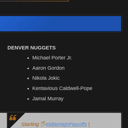
DENVER NUGGETS
Michael Porter Jr.
Aaron Gordon
Nikola Jokic
Kentavious Caldwell-Pope
J
amal Murray
Starting 🖐
#MileHighPlayoffs
|