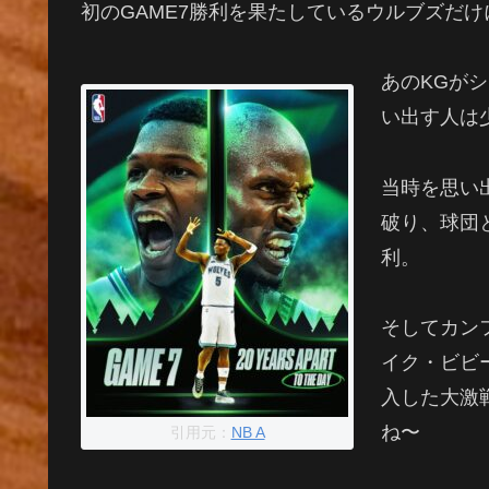
初のGAME7勝利を果たしているウルブズだ
あのKGがシ
い出す人は
当時を思い
破り、球団
利。
そしてカン
イク・ビビ
入した大激
ね〜
引用元：
NB A