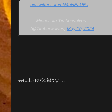
pic.twitter.com/uN4nNEaUFc
— Minnesota Timberwolves
(@Timberwolves)
May 19, 2024
共に主力の欠場はなし。