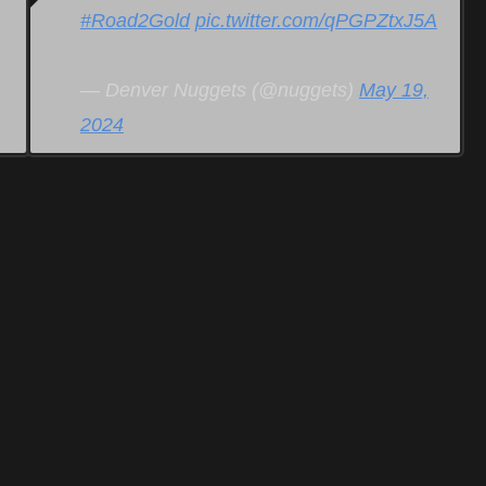
#Road2Gold
pic.twitter.com/qPGPZtxJ5A
— Denver Nuggets (@nuggets)
May 19,
2024