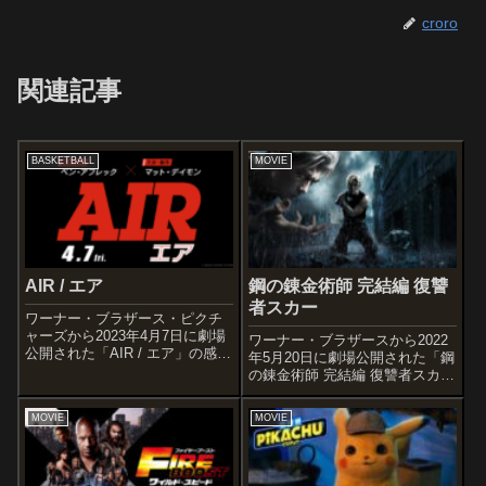
croro
関連記事
BASKETBALL
MOVIE
AIR / エア
鋼の錬金術師 完結編 復讐
者スカー
ワーナー・ブラザース・ピクチ
ャーズから2023年4月7日に劇場
ワーナー・ブラザースから2022
公開された「AIR / エア」の感想
年5月20日に劇場公開された「鋼
記事です。ナイキのバスケット
の錬金術師 完結編 復讐者スカ
シューズ“エア・ジョーダン”誕生
ー」の感想記事です。荒川弘に
の物語を描く作品です。オスス
よる大人気漫画を実写映画化し
MOVIE
MOVIE
メ度あらすじ＆予告編1984
た「鋼の錬金術師」シリーズの
年。 業績不振のナイキのバ...
完結編2部作の第1弾作品です。
オススメ度あらすじ＆予告編セ
ント...