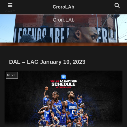
CroroLAb
メニュー
検索
CroroLAb
DAL – LAC January 10, 2023
MOVIE