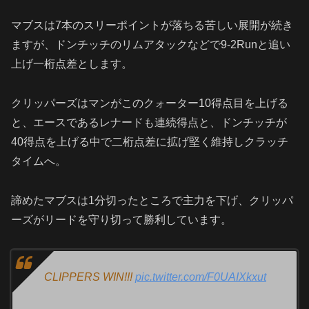
マブスは7本のスリーポイントが落ちる苦しい展開が続き
ますが、ドンチッチのリムアタックなどで9-2Runと追い
上げ一桁点差とします。
クリッパーズはマンがこのクォーター10得点目を上げる
と、エースであるレナードも連続得点と、ドンチッチが
40得点を上げる中で二桁点差に拡げ堅く維持しクラッチ
タイムへ。
諦めたマブスは
1
分切ったところで主力を下げ、クリッパ
ーズがリードを守り切って勝利しています。
CLIPPERS WIN!!!
pic.twitter.com/F0UAIXkxut