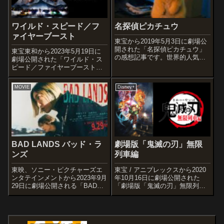
ワイルド・スピード／フ
名探偵ピカチュウ
ァイヤーブースト
東宝から2019年5月3日に劇場公
開された「名探偵ピカチュウ」
東宝東和から2023年5月19日に
の感想記事です。世界的人気を
劇場公開された「ワイルド・ス
誇る日本発のゲーム「ポケット
ピード／ファイヤーブースト」
モンスター」シリーズの「名探
の感想記事です。『ワイルド・
偵ピカチュウ」をハリウッドで
スピードシリーズ』の第10作目
MOVIE
Disney+
実写映画化した作品です。オス
となる作品です。オススメ度あ
スメ度あらすじ＆予告編子ども
らすじ＆予告編パートナーのレ
の頃にポケ...
ティと息子ブライアンと3人で静
かに暮...
BAD LANDS バッド・ラ
劇場版「鬼滅の刃」無限
ンズ
列車編
東映、ソニー・ピクチャーズエ
東宝 / アニプレックスから2020
ンタテインメントから2023年9月
年10月16日に劇場公開された
29日に劇場公開される「BAD
「劇場版「鬼滅の刃」無限列車
LANDS バッド・ランズ」の感想
編」の感想記事です。「週刊少
記事です。直木賞作家である黒
年ジャンプ」で2016～20年に連
川博行の小説「勁草」の実写映
載され、単行本1～22巻の累計発
像化作品です。オススメ度あら
行部数が1億部を突破する吾峠呼