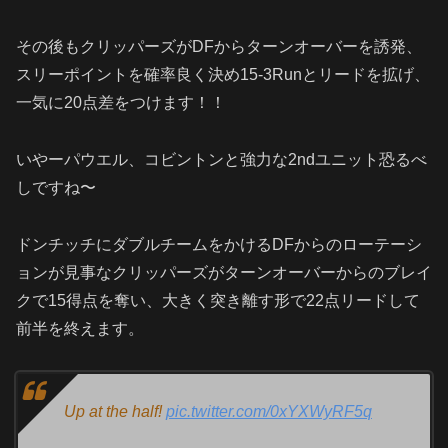
その後もクリッパーズがDFからターンオーバーを誘発、
スリーポイントを確率良く決め15-3Runとリードを拡げ、
一気に20点差をつけます！！
いやーパウエル、コビントンと強力な2ndユニット恐るべ
しですね〜
ドンチッチにダブルチームをかけるDFからのローテーシ
ョンが見事なクリッパーズがターンオーバーからのブレイ
クで15得点を奪い、大きく突き離す形で22点リードして
前半を終えます。
Up at the half!
pic.twitter.com/0xYXWyRF5q