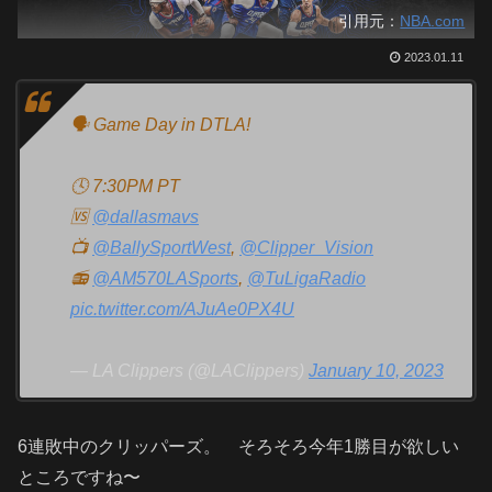
引用元：
NBA.com
2023.01.11
🗣️ Game Day in DTLA!
🕓 7:30PM PT
🆚
@dallasmavs
📺
@BallySportWest
,
@Clipper_Vision
📻
@AM570LASports
,
@TuLigaRadio
pic.twitter.com/AJuAe0PX4U
— LA Clippers (@LAClippers)
January 10, 2023
6連敗中のクリッパーズ。 そろそろ今年1勝目が欲しい
ところですね〜