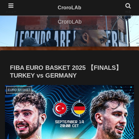
CroroLAb
メニュー
検索
CroroLAb
FIBA EURO BASKET 2025 【FINALS】
TURKEY vs GERMANY
EURO BASKET