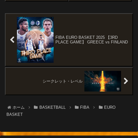
るスロベニアがベネズエラを圧
30点差でフランスに勝利したカ
倒した形となりました！！しか
ナダは、多くのNBA選手を揃え
し直前のゲームでベネズエラは
た打倒アメリカも謳われる強さ
カーボベルデに惜敗。 そのカ
を誇ります。対するはフランス
ーボベルデ相手に完勝している
相手に大逆転勝利をおさめ、勢
ジョージア...
い抜群のラ...
FIBA EURO BASKET 2025 【3RD
PLACE GAME】 GREECE vs FINLAND
シークレット・レベル
ホーム
BASKETBALL
FIBA
EURO
BASKET