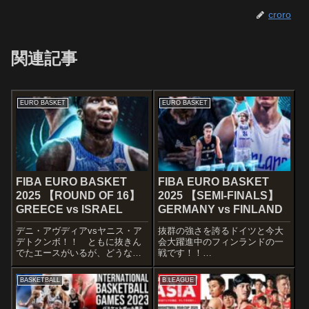
croro
関連記事
EURO BASKET
EURO BASKET
FIBA EURO BASKET
FIBA EURO BASKET
2025 【ROUND OF 16】
2025 【SEMI-FINALS】
GREECE vs ISRAEL
GERMANY vs FINLAND
デニ・アヴディアvsヤニス・ア
抜群の強さを誇るドイツと今大
デトクンボ！！ ともに抜きん
会大躍進中のフィンランドの一
でたエースがいるが、どうなる
戦です！！
かｗSTARTERSGREECETyler
STARTERSGERMANY Isaac
DorseyKostas SloukasKostas
Bonga Franz Wagner Daniel
BASKETBALL
B.LEAGUE
PapanikolaouKonstantinos Mit...
Theis Dennis Schroder Andreas
ObstFINLA...