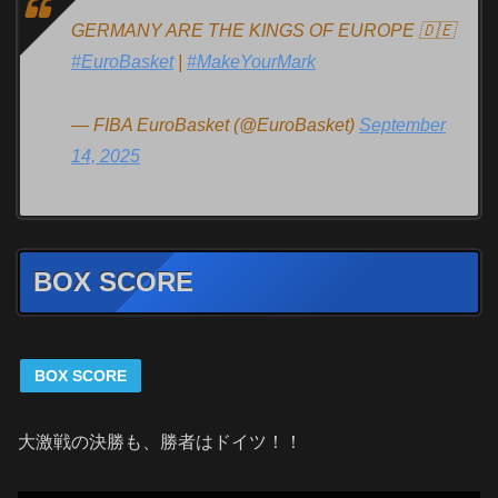
GERMANY ARE THE KINGS OF EUROPE 🇩🇪
#EuroBasket
|
#MakeYourMark
— FIBA EuroBasket (@EuroBasket)
September
14, 2025
BOX SCORE
BOX SCORE
大激戦の決勝も、勝者はドイツ！！