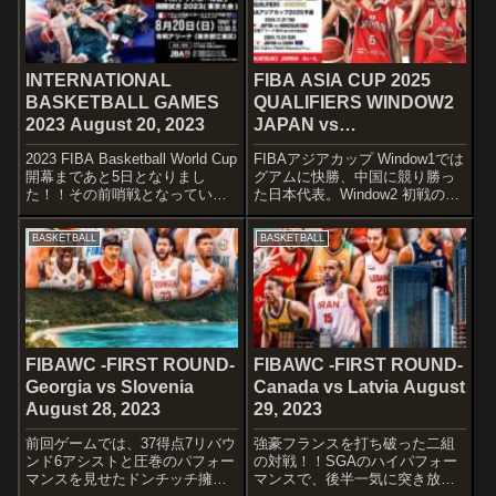
INTERNATIONAL
FIBA ASIA CUP 2025
BASKETBALL GAMES
QUALIFIERS WINDOW2
2023 August 20, 2023
JAPAN vs
MONGOL November 21,
2023 FIBA Basketball World Cup
FIBAアジアカップ Window1では
2024
開幕まであと5日となりまし
グアムに快勝、中国に競り勝っ
た！！その前哨戦となっている
た日本代表。Window2 初戦の対
バスケットボール男子日本代表
戦相手はモンゴル！！ 大きくロ
国際強化試合は、不本意ながら1
スターを入れ替えた日本代表に
BASKETBALL
BASKETBALL
勝2敗で終わりを告げましたが、
注目ですね〜STARTERSJAPAN
内容的には見所も多く、予選が
富樫 勇樹西田 優大比江島 慎吉
非常に楽し...
井 裕鷹...
FIBAWC -FIRST ROUND-
FIBAWC -FIRST ROUND-
Georgia vs Slovenia
Canada vs Latvia August
August 28, 2023
29, 2023
前回ゲームでは、37得点7リバウ
強豪フランスを打ち破った二組
ンド6アシストと圧巻のパフォー
の対戦！！SGAのハイパフォー
マンスを見せたドンチッチ擁す
マンスで、後半一気に突き放し